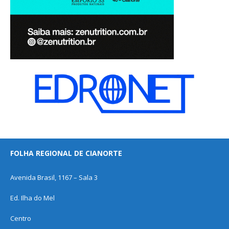
FOLHA REGIONAL DE CIANORTE
Avenida Brasil, 1167 – Sala 3
Ed. Ilha do Mel
Centro