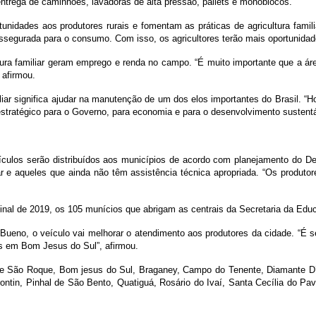
entrega de caminhões, lavadoras de alta pressão, pallets e monoblocos.
nidades aos produtores rurais e fomentam as práticas de agricultura familiar
gurada para o consumo. Com isso, os agricultores terão mais oportunidades
ltura familiar geram emprego e renda no campo. “É muito importante que a á
 afirmou.
iliar significa ajudar na manutenção de um dos elos importantes do Brasil. “
estratégico para o Governo, para economia e para o desenvolvimento sustentá
veículos serão distribuídos aos municípios de acordo com planejamento do D
r e aqueles que ainda não têm assistência técnica apropriada. “Os produtor
inal de 2019, os 105 munícios que abrigam as centrais da Secretaria da Ed
eno, o veículo vai melhorar o atendimento aos produtores da cidade. “É se
dos em Bom Jesus do Sul”, afirmou.
de São Roque, Bom jesus do Sul, Braganey, Campo do Tenente, Diamante D’Oe
ntin, Pinhal de São Bento, Quatiguá, Rosário do Ivaí, Santa Cecília do Pa