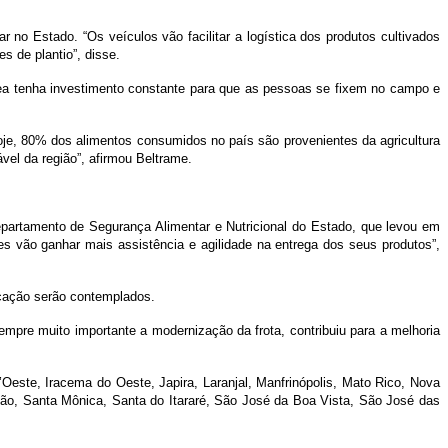
 no Estado. “Os veículos vão facilitar a logística dos produtos cultivados
 de plantio”, disse.
rea tenha investimento constante para que as pessoas se fixem no campo e
Hoje, 80% dos alimentos consumidos no país são provenientes da agricultura
vel da região”, afirmou Beltrame.
epartamento de Segurança Alimentar e Nutricional do Estado, que levou em
es vão ganhar mais assistência e agilidade na entrega dos seus produtos”,
ucação serão contemplados.
mpre muito importante a modernização da frota, contribuiu para a melhoria
ste, Iracema do Oeste, Japira, Laranjal, Manfrinópolis, Mato Rico, Nova
vão, Santa Mônica, Santa do Itararé, São José da Boa Vista, São José das