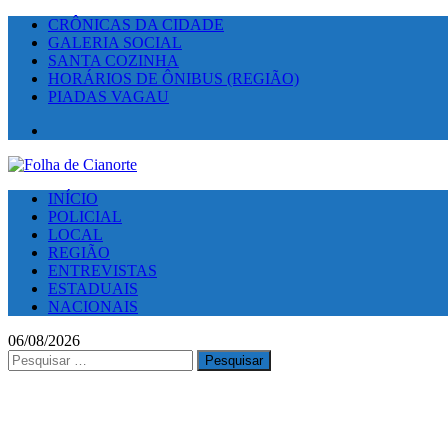
CRÔNICAS DA CIDADE
GALERIA SOCIAL
SANTA COZINHA
HORÁRIOS DE ÔNIBUS (REGIÃO)
PIADAS VAGAU
Facebook
INÍCIO
POLICIAL
LOCAL
REGIÃO
ENTREVISTAS
ESTADUAIS
NACIONAIS
06/08/2026
Pesquisar
por: