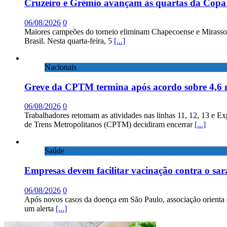
Cruzeiro e Grêmio avançam às quartas da Copa 
06/08/2026
0
Maiores campeões do torneio eliminam Chapecoense e Mirassol; 
Brasil. Nesta quarta-feira, 5
[...]
Nacionais
Greve da CPTM termina após acordo sobre 4,6 
06/08/2026
0
Trabalhadores retomam as atividades nas linhas 11, 12, 13 e E
de Trens Metropolitanos (CPTM) decidiram encerrar
[...]
Saúde
Empresas devem facilitar vacinação contra o sa
06/08/2026
0
Após novos casos da doença em São Paulo, associação orienta 
um alerta
[...]