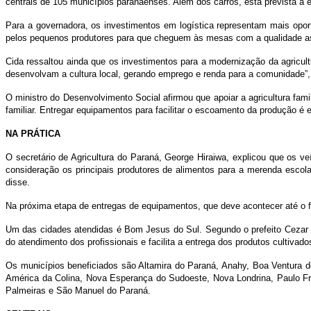
centrais de 105 municípios paranaenses. Além dos carros, está prevista a 
familiar
Para a governadora, os investimentos em logística representam mais oportu
pelos pequenos produtores para que cheguem às mesas com a qualidade asse
Cida ressaltou ainda que os investimentos para a modernização da agricu
desenvolvam a cultura local, gerando emprego e renda para a comunidade”,
O ministro do Desenvolvimento Social afirmou que apoiar a agricultura fam
familiar. Entregar equipamentos para facilitar o escoamento da produção é 
NA PRÁTICA
O secretário de Agricultura do Paraná, George Hiraiwa, explicou que os 
consideração os principais produtores de alimentos para a merenda escola
disse.
Na próxima etapa de entregas de equipamentos, que deve acontecer até o f
Um das cidades atendidas é Bom Jesus do Sul. Segundo o prefeito Cezar Bu
do atendimento dos profissionais e facilita a entrega dos produtos cultiva
Os municípios beneficiados são Altamira do Paraná, Anahy, Boa Ventura 
América da Colina, Nova Esperança do Sudoeste, Nova Londrina, Paulo Fro
Palmeiras e São Manuel do Paraná.