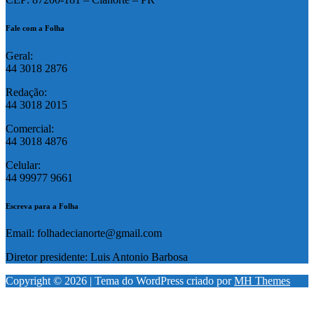
Fale com a Folha
Geral:
44 3018 2876
Redação:
44 3018 2015
Comercial:
44 3018 4876
Celular:
44 99977 9661
Escreva para a Folha
Email: folhadecianorte@gmail.com
Diretor presidente: Luis Antonio Barbosa
Copyright © 2026 | Tema do WordPress criado por
MH Themes