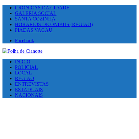
CRÔNICAS DA CIDADE
GALERIA SOCIAL
SANTA COZINHA
HORÁRIOS DE ÔNIBUS (REGIÃO)
PIADAS VAGAU
Facebook
INÍCIO
POLICIAL
LOCAL
REGIÃO
ENTREVISTAS
ESTADUAIS
NACIONAIS