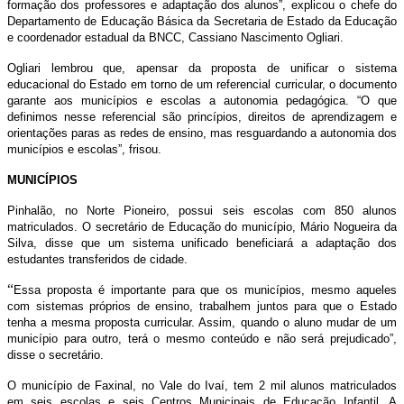
formação dos professores e adaptação dos alunos”, explicou o chefe do
Departamento de Educação Básica da Secretaria de Estado da Educação
e coordenador estadual da BNCC, Cassiano Nascimento Ogliari.
Ogliari lembrou que, apensar da proposta de unificar o sistema
educacional do Estado em torno de um referencial curricular, o documento
garante aos municípios e escolas a autonomia pedagógica. “O que
definimos nesse referencial são princípios, direitos de aprendizagem e
orientações paras as redes de ensino, mas resguardando a autonomia dos
municípios e escolas”, frisou.
MUNICÍPIOS
Pinhalão, no Norte Pioneiro, possui seis escolas com 850 alunos
matriculados. O secretário de Educação do município, Mário Nogueira da
Silva, disse que um sistema unificado beneficiará a adaptação dos
estudantes transferidos de cidade.
“
Essa proposta é importante para que os municípios, mesmo aqueles
com sistemas próprios de ensino, trabalhem juntos para que o Estado
tenha a mesma proposta curricular. Assim, quando o aluno mudar de um
município para outro, terá o mesmo conteúdo e não será prejudicado”,
disse o secretário.
O município de Faxinal, no Vale do Ivaí, tem 2 mil alunos matriculados
em seis escolas e seis Centros Municipais de Educação Infantil. A