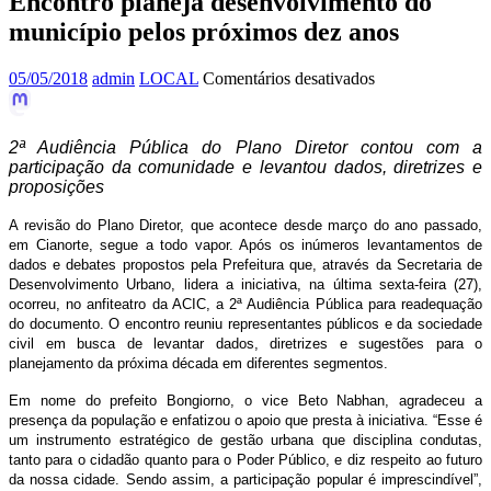
Encontro planeja desenvolvimento do
município pelos próximos dez anos
em
05/05/2018
admin
LOCAL
Comentários desativados
Encontro
planeja
desenvolvimento
2ª Audiência Pública do Plano Diretor contou com a
do
participação da comunidade e levantou dados, diretrizes e
município
proposições
pelos
próximos
A revisão do Plano Diretor, que acontece desde março do ano passado,
dez
em Cianorte, segue a todo vapor. Após os inúmeros levantamentos de
anos
dados e debates propostos pela Prefeitura que, através da Secretaria de
Desenvolvimento Urbano, lidera a iniciativa, na última sexta-feira (27),
ocorreu, no anfiteatro da ACIC, a 2ª Audiência Pública para readequação
do documento. O encontro reuniu representantes públicos e da sociedade
civil em busca de levantar dados, diretrizes e sugestões para o
planejamento da próxima década em diferentes segmentos.
Em nome do prefeito Bongiorno, o vice Beto Nabhan, agradeceu a
presença da população e enfatizou o apoio que presta à iniciativa. “Esse é
um instrumento estratégico de gestão urbana que disciplina condutas,
tanto para o cidadão quanto para o Poder Público, e diz respeito ao futuro
da nossa cidade. Sendo assim, a participação popular é imprescindível”,