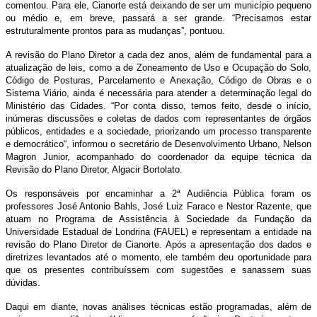
comentou. Para ele, Cianorte está deixando de ser um município pequeno
ou médio e, em breve, passará a ser grande. “Precisamos estar
estruturalmente prontos para as mudanças”, pontuou.
A revisão do Plano Diretor a cada dez anos, além de fundamental para a
atualização de leis, como a de Zoneamento de Uso e Ocupação do Solo,
Código de Posturas, Parcelamento e Anexação, Código de Obras e o
Sistema Viário, ainda é necessária para atender a determinação legal do
Ministério das Cidades. “Por conta disso, temos feito, desde o início,
inúmeras discussões e coletas de dados com representantes de órgãos
públicos, entidades e a sociedade, priorizando um processo transparente
e democrático“, informou o secretário de Desenvolvimento Urbano, Nelson
Magron Junior, acompanhado do coordenador da equipe técnica da
Revisão do Plano Diretor, Algacir Bortolato.
Os responsáveis por encaminhar a 2ª Audiência Pública foram os
professores José Antonio Bahls, José Luiz Faraco e Nestor Razente, que
atuam no Programa de Assistência à Sociedade da Fundação da
Universidade Estadual de Londrina (FAUEL) e representam a entidade na
revisão do Plano Diretor de Cianorte. Após a apresentação dos dados e
diretrizes levantados até o momento, ele também deu oportunidade para
que os presentes contribuíssem com sugestões e sanassem suas
dúvidas.
Daqui em diante, novas análises técnicas estão programadas, além de