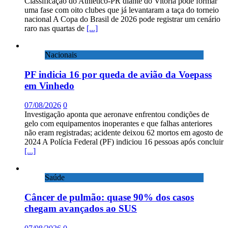
Classificação do Athletico-PR diante do Vitória pode formar
uma fase com oito clubes que já levantaram a taça do torneio
nacional A Copa do Brasil de 2026 pode registrar um cenário
raro nas quartas de
[...]
Nacionais
PF indicia 16 por queda de avião da Voepass
em Vinhedo
07/08/2026
0
Investigação aponta que aeronave enfrentou condições de
gelo com equipamentos inoperantes e que falhas anteriores
não eram registradas; acidente deixou 62 mortos em agosto de
2024 A Polícia Federal (PF) indiciou 16 pessoas após concluir
[...]
Saúde
Câncer de pulmão: quase 90% dos casos
chegam avançados ao SUS