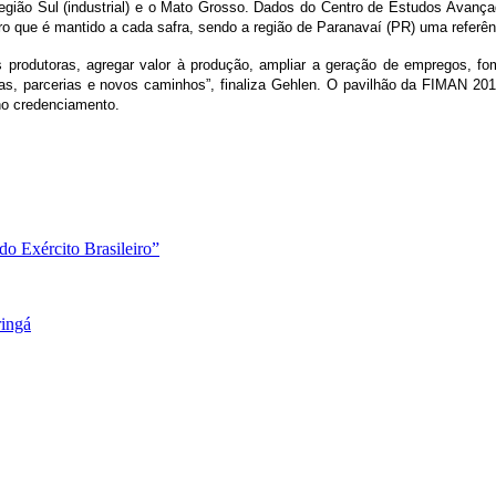
 a região Sul (industrial) e o Mato Grosso. Dados do Centro de Estudos Ava
o que é mantido a cada safra, sendo a região de Paranavaí (PR) uma referên
rodutoras, agregar valor à produção, ampliar a geração de empregos, fom
ias, parcerias e novos caminhos”, finaliza Gehlen. O pavilhão da FIMAN 201
no credenciamento.
do Exército Brasileiro”
ringá