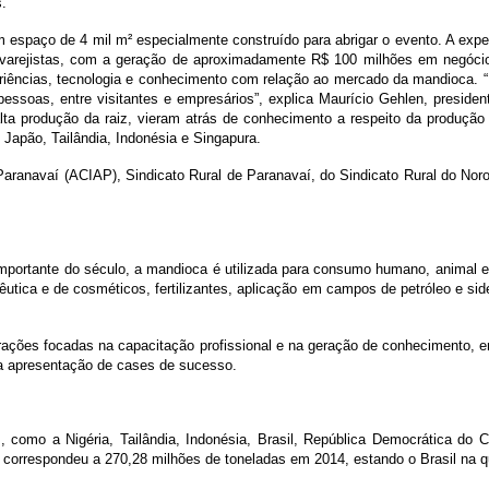
s.
 um espaço de 4 mil m² especialmente construído para abrigar o evento. A exp
 e varejistas, com a geração de aproximadamente R$ 100 milhões em negóc
periências, tecnologia e conhecimento com relação ao mercado da mandioca
 pessoas, entre visitantes e empresários”, explica Maurício Gehlen, pres
lta produção da raiz, vieram atrás de conhecimento a respeito da produção 
Japão, Tailândia, Indonésia e Singapura.
ranavaí (ACIAP), Sindicato Rural de Paranavaí, do Sindicato Rural do Noroe
ortante do século, a mandioca é utilizada para consumo humano, animal e i
macêutica e de cosméticos, fertilizantes, aplicação em campos de petróleo e s
ções focadas na capacitação profissional e na geração de conhecimento, ent
e a apresentação de cases de sucesso.
 como a Nigéria, Tailândia, Indonésia, Brasil, República Democrática do
a correspondeu a 270,28 milhões de toneladas em 2014, estando o Brasil na 