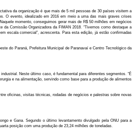
ectativa da organização é que mais de 5 mil pessoas de 30 países visitem a
ios. O evento, idealizado em 2016 em meio a uma das mais graves crises
. “Naquele momento, conseguimos gerar mais de R$ 50 milhões em negócios
idente da Comissão Organizadora da FIMAN 2018. “Tivemos como destaque a
em escala comercial”, acrescenta. Para esta edição, já estão confirmadas
ste do Paraná, Prefeitura Municipal de Paranavaí e Centro Tecnológico da
ndustrial. Neste último caso, é fundamental para diferentes segmentos. “É
iderurgia e na alimentação, servindo como base para a produção de alimentos
re oficinas, visitas técnicas, rodadas de negócios e palestras sobre novas
 Congo e Gana. Segundo o último levantamento divulgado pela ONU para a
quarta posição com uma produção de 23,24 milhões de toneladas.