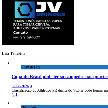
Leia Também
ESPORTES
Copa do Brasil pode ter só campeões nas quartas
07/08/2026
0
Classificação do Athletico-PR diante do Vitória pode formar um
[...]
Nacionais