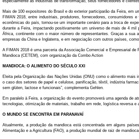
especialmente as indústrias de transformação, seus fornecedores e cliente
Mais de 100 expositores do Brasil e do exterior participarão da Feira, em
FIMAN 2018, entre industriais, produtores, fornecedores, consumidores
econômicas do país, tornou-se um importante cenário para a troca de ex
durante a Feira, impactando positivamente um universo de mais de 4 mil
África, continente com o maior número de representantes. Graças a sua a
empresas da China e Inglaterra, e em negociação com outros países, como 
A FIMAN 2018 é uma parceria da Associação Comercial e Empresarial de Pa
Mandioca (CETEM), com organização da Combo Action
MANDIOCA: O ALIMENTO DO SÉCULO XXI
Eleita pela Organização das Nações Unidas (ONU) como o alimento mais imp
o caso dos setores de papel e celulose, panificação, têxtil, indústria far
sem glúten, lactose e funcionais”, complementa Gehlen.
Em paralelo à Feira, a organização do evento promoverá uma agenda de atra
tecnologias, otimização de materiais, trabalho em rede, logística reversa 
O MUNDO SE ENCONTRA EM PARANAVAÍ
Atualmente, a produção da mandioca está concentrada em alguns países,
Alimentação e a Agricultura (FAO), a produção mundial de raiz de mandioc