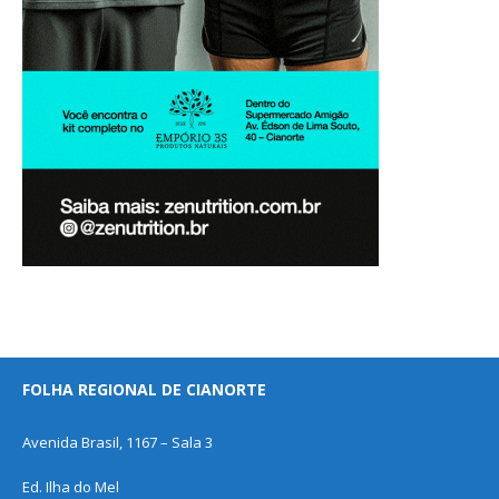
FOLHA REGIONAL DE CIANORTE
Avenida Brasil, 1167 – Sala 3
Ed. Ilha do Mel