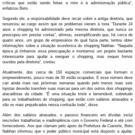
críticas que estão sendo feitas a mim e à administração pública”,
enfatizou Beto.
Segundo ele, a responsabilidade deve recair sobre a antiga diretoria, que
renunciou ao cargo assim que os problemas vieram à tona. “Durante 24
anos o shopping foi administrado pela mesma diretoria, que nunca se
preocupou em prestar contas”, afirmou, exemplificando que, há cerca de
quatro anos, um grupo de empresários do qual fazia parte, tentou obter
informações sobre a situação econômica do shopping Nabhan. “Naquela
época já tínhamos essa preocupação e montamos um projeto bastante
interessante para ajudar a reerguer o shopping, mas sequer fomos
ouvidos pela diretoria”, contou.
Atualmente, dos cerca de 150 espaços comerciais que formam o
empreendimento, pouco mais de 30 estão ocupados. E esse número deve
cair ainda mais nas próximas semanas quando pelo menos mais seis
lojistas deverão transferir suas marcas para um dos outros dois shoppings
atacadistas da cidade. “É uma situação triste e lamentável, sobretudo
para os trabalhadores do shopping, que estão com salários atrasados e
são os mais prejudicados nessa confusão toda”, disse.
Além dos salários atrasados, o passivo financeiro em dívidas inclui
rescisões trabalhistas e inadimplência com o Governo Federal e até com
fornecedores. Aos que clamam pelo apoio da Prefeitura de Cianorte, Beto
Nabhan informou que o poder público municipal está disposto a ajudar,