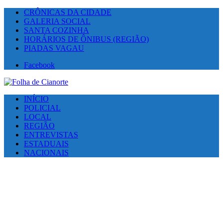
CRÔNICAS DA CIDADE
GALERIA SOCIAL
SANTA COZINHA
HORÁRIOS DE ÔNIBUS (REGIÃO)
PIADAS VAGAU
Facebook
INÍCIO
POLICIAL
LOCAL
REGIÃO
ENTREVISTAS
ESTADUAIS
NACIONAIS