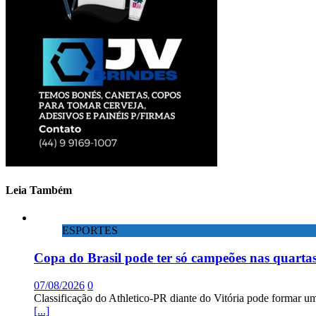
Leia Também
ESPORTES
Copa do Brasil pode ter só campeões nas quartas
07/08/2026
0
Classificação do Athletico-PR diante do Vitória pode formar um
[...]