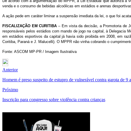
De acordo com a argumentação do MPPR, a Lei Estadual que autoriza a ven
venda e o consumo de bebidas alcoólicas em estádios e arenas desportivas. A
A ação pede em caráter liminar a suspensão imediata da lei, o que foi acat
FISCALIZAÇÃO EM CURITIBA
– Em vista da decisão, a Promotoria de J
responsáveis pelos estádios com mando de jogo na capital, à Delegacia Mó
em estádios esportivos da capital já havia sido proibida em 2008, em ra
Coritiba, Paraná e J. Malucelli). O MPPR não vinha cobrando o cumpriment
Fonte: ASCOM MP-PR / Imagem Ilustrativa
Anterior
Homem é preso suspeito de estupro de vulnerável contra garota de 
Próximo
Inscrição para congresso sobre violência contra crianças