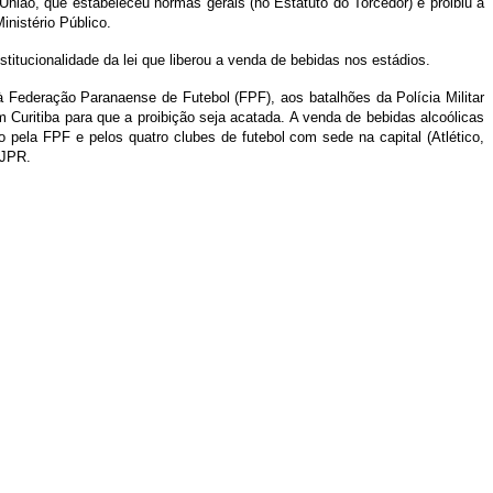
ião, que estabeleceu normas gerais (no Estatuto do Torcedor) e proibiu a
inistério Público.
titucionalidade da lei que liberou a venda de bebidas nos estádios.
 Federação Paranaense de Futebol (FPF), aos batalhões da Polícia Militar
Curitiba para que a proibição seja acatada. A venda de bebidas alcoólicas
pela FPF e pelos quatro clubes de futebol com sede na capital (Atlético,
TJPR.