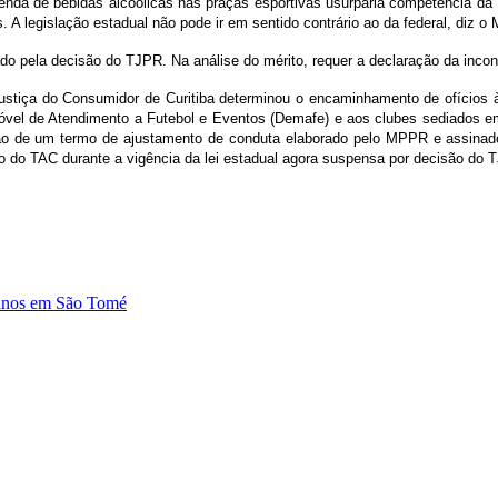
da de bebidas alcoólicas nas praças esportivas usurparia competência da Un
 legislação estadual não pode ir em sentido contrário ao da federal, diz o M
ado pela decisão do TJPR. Na análise do mérito, requer a declaração da incons
ustiça do Consumidor de Curitiba determinou o encaminhamento de ofícios à
vel de Atendimento a Futebol e Eventos (Demafe) e aos clubes sediados em 
zão de um termo de ajustamento de conduta elaborado pelo MPPR e assinado 
o do TAC durante a vigência da lei estadual agora suspensa por decisão do 
9 anos em São Tomé