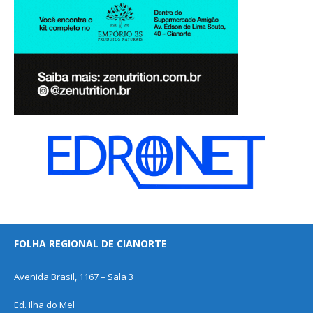
FOLHA REGIONAL DE CIANORTE
Avenida Brasil, 1167 – Sala 3
Ed. Ilha do Mel