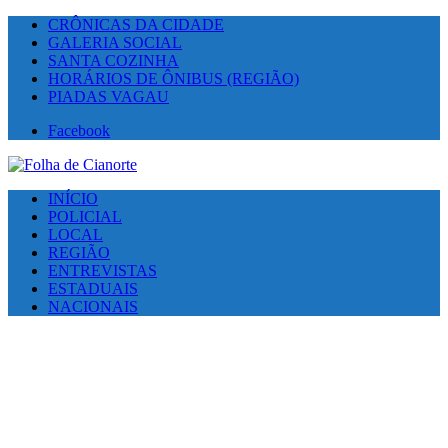
CRÔNICAS DA CIDADE
GALERIA SOCIAL
SANTA COZINHA
HORÁRIOS DE ÔNIBUS (REGIÃO)
PIADAS VAGAU
Facebook
INÍCIO
POLICIAL
LOCAL
REGIÃO
ENTREVISTAS
ESTADUAIS
NACIONAIS