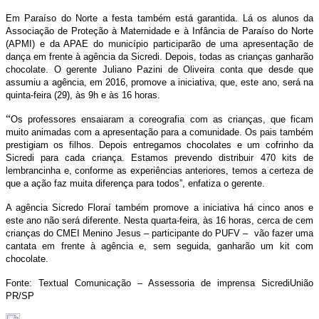
Em Paraíso do Norte a festa também está garantida. Lá os alunos da
Associação de Proteção à Maternidade e à Infância de Paraíso do Norte
(APMI) e da APAE do município participarão de uma apresentação de
dança em frente à agência da Sicredi. Depois, todas as crianças ganharão
chocolate. O gerente Juliano Pazini de Oliveira conta que desde que
assumiu a agência, em 2016, promove a iniciativa, que, este ano, será na
quinta-feira (29), às 9h e às 16 horas.
“
Os professores ensaiaram a coreografia com as crianças, que ficam
muito animadas com a apresentação para a comunidade. Os pais também
prestigiam os filhos. Depois entregamos chocolates e um cofrinho da
Sicredi para cada criança. Estamos prevendo distribuir 470 kits de
lembrancinha e, conforme as experiências anteriores, temos a certeza de
que a ação faz muita diferença para todos”, enfatiza o gerente.
A agência Sicredo Floraí também promove a iniciativa há cinco anos e
este ano não será diferente. Nesta quarta-feira, às 16 horas, cerca de cem
crianças do CMEI Menino Jesus – participante do PUFV – vão fazer uma
cantata em frente à agência e, sem seguida, ganharão um kit com
chocolate.
Fonte: Textual Comunicação – Assessoria de imprensa SicrediUnião
PR/SP