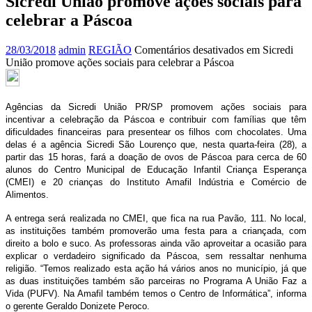
Sicredi União promove ações sociais para
celebrar a Páscoa
28/03/2018
admin
REGIÃO
Comentários desativados
em Sicredi
União promove ações sociais para celebrar a Páscoa
Agências da Sicredi União PR/SP promovem ações sociais para
incentivar a celebração da Páscoa e contribuir com famílias que têm
dificuldades financeiras para presentear os filhos com chocolates. Uma
delas é a agência Sicredi São Lourenço que, nesta quarta-feira (28), a
partir das 15 horas, fará a doação de ovos de Páscoa para cerca de 60
alunos do Centro Municipal de Educação Infantil Criança Esperança
(CMEI) e 20 crianças do Instituto Amafil Indústria e Comércio de
Alimentos.
A entrega será realizada no CMEI, que fica na rua Pavão, 111. No local,
as instituições também promoverão uma festa para a criançada, com
direito a bolo e suco. As professoras ainda vão aproveitar a ocasião para
explicar o verdadeiro significado da Páscoa, sem ressaltar nenhuma
religião. “Temos realizado esta ação há vários anos no município, já que
as duas instituições também são parceiras no Programa A União Faz a
Vida (PUFV). Na Amafil também temos o Centro de Informática”, informa
o gerente Geraldo Donizete Peroco.