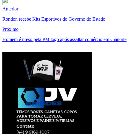
Anterior
Rondon recebe Kits Esportivos do Governo do Estado
Próximo
Homem é preso pela PM logo após assaltar comércio em Cianorte