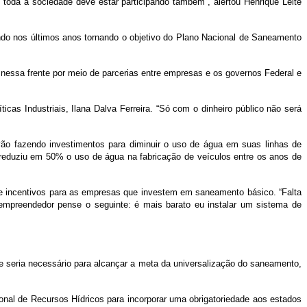
oda a sociedade deve estar participando também”, alertou Henrique Leite
ndo nos últimos anos tornando o objetivo do Plano Nacional de Saneamento
nessa frente por meio de parcerias entre empresas e os governos Federal e
ticas Industriais, Ilana Dalva Ferreira. “Só com o dinheiro público não será
vão fazendo investimentos para diminuir o uso de água em suas linhas de
 reduziu em 50% o uso de água na fabricação de veículos entre os anos de
s e incentivos para as empresas que investem em saneamento básico. “Falta
 empreendedor pense o seguinte: é mais barato eu instalar um sistema de
 seria necessário para alcançar a meta da universalização do saneamento,
ional de Recursos Hídricos para incorporar uma obrigatoriedade aos estados