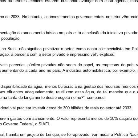
ernos ou setores técnicos estarem buscando avançar com essa agenda, mas t
ano de 2033. No entanto, os investimentos governamentais no setor vêm cai
ntação do saneamento básico no país está a inclusão da iniciativa privada 
a população.
o Brasil não significa privatizar o setor, como conta a especialista em Polí
ação, a parceria com o setor privado é imprescindível”, explicou.
veis parcerias público-privadas não saem do papel, as empresas do país 
á aumentando a cada ano no país. A indústria automobilística, por exemplo,
a disponibilidade da água, menos burocracia na gestão dos recursos hídrico
ses efluentes adequadamente, reutilizem essa água, de tal maneira que o
uma tarifa de lançamento desse esgoto no rio?”, comparou.
ral vai precisar investir cerca de 300 bilhões de reais no setor até 2033.
 serem gastos com saneamento. O valor representa menos de 10% daquilo que
o Governo Federal, o SIAFI.
l, tramita um projeto de Lei que, se for aprovado, vai mudar a Política Nac