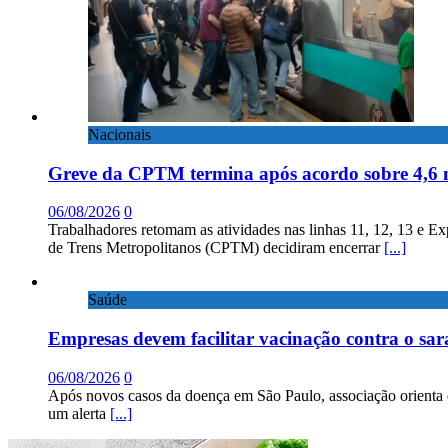
Nacionais
Greve da CPTM termina após acordo sobre 4,6 
06/08/2026
0
Trabalhadores retomam as atividades nas linhas 11, 12, 13 e E
de Trens Metropolitanos (CPTM) decidiram encerrar
[...]
Saúde
Empresas devem facilitar vacinação contra o sa
06/08/2026
0
Após novos casos da doença em São Paulo, associação orienta 
um alerta
[...]