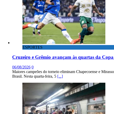
ESPORTES
Cruzeiro e Grêmio avançam às quartas da Copa 
06/08/2026
0
Maiores campeões do torneio eliminam Chapecoense e Mirassol; 
Brasil. Nesta quarta-feira, 5
[...]