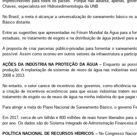
imprescindíveis para todos os países. “Porque não adianta, apenas, gov
Chaves, especialista em Hidrosedimentologia da UNB.
No Brasil, a meta é alcançar a universalização do saneamento básico no 
Básico distante.
Entre as sugestões que apresentadas no Fórum Mundial da Água para a fome
estaduais, no tratamento de esgoto e na distribuição de água potável para 
A proposta de criar parcerias público-privadas para fomentar o saneamento n
possível. Assim como ocorreu em outros setores da infraestrutura a particip
AÇÕES DA INDÚSTRIA NA PROTEÇÃO DA ÁGUA –
Enquanto as possí
produção. A implantação de sistemas de reuso da água nas indústrias est
2008 e 2013.
No entanto, o setor carece de incentivos dos governos, como eficiência n
a criação de incentivos econômicos para que essas indústrias tratem es
tratamento de esgoto ou de reuso de água na minha indústria do que pagar 
Para atingir a meta do Plano Nacional de Saneamento Básico, o governo Fede
Em 2017, cerca de um bilhão e 800 milhões de reais foram liberados para
por ano. Os dados são do Sistema Integrado de Administração Financeira d
POLÍTICA NACIONAL DE RECURSOS HÍDRICOS –
No Congresso Naciona