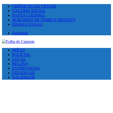
CRÔNICAS DA CIDADE
GALERIA SOCIAL
SANTA COZINHA
HORÁRIOS DE ÔNIBUS (REGIÃO)
PIADAS VAGAU
Facebook
INÍCIO
POLICIAL
LOCAL
REGIÃO
ENTREVISTAS
ESTADUAIS
NACIONAIS