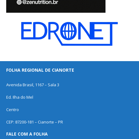
FOLHA REGIONAL DE CIANORTE
Avenida Brasil, 1167 – Sala 3
Ed. Ilha do Mel
Centro
CEP: 87200-181 – Cianorte – PR
FALE COM A FOLHA