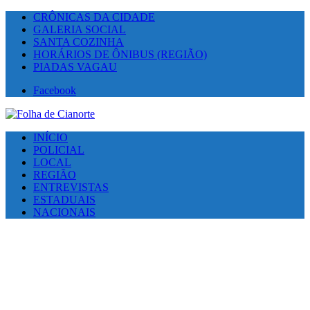
CRÔNICAS DA CIDADE
GALERIA SOCIAL
SANTA COZINHA
HORÁRIOS DE ÔNIBUS (REGIÃO)
PIADAS VAGAU
Facebook
INÍCIO
POLICIAL
LOCAL
REGIÃO
ENTREVISTAS
ESTADUAIS
NACIONAIS