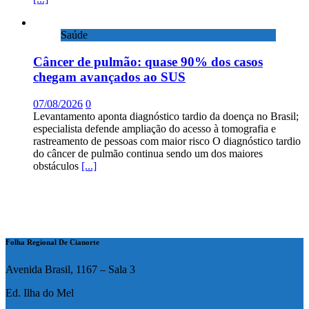
Saúde
Câncer de pulmão: quase 90% dos casos
chegam avançados ao SUS
07/08/2026
0
Levantamento aponta diagnóstico tardio da doença no Brasil;
especialista defende ampliação do acesso à tomografia e
rastreamento de pessoas com maior risco O diagnóstico tardio
do câncer de pulmão continua sendo um dos maiores
obstáculos
[...]
Folha Regional De Cianorte
Avenida Brasil, 1167 – Sala 3
Ed. Ilha do Mel