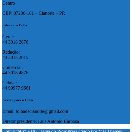
Centro
CEP: 87200-181 – Cianorte – PR
Fale com a Folha
Geral:
44 3018 2876
Redação:
44 3018 2015
Comercial:
44 3018 4876
Celular:
44 99977 9661
Escreva para a Folha
Email: folhadecianorte@gmail.com
Diretor presidente: Luis Antonio Barbosa
Copyright © 2026 | Tema do WordPress criado por
MH Themes