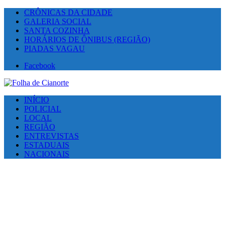
CRÔNICAS DA CIDADE
GALERIA SOCIAL
SANTA COZINHA
HORÁRIOS DE ÔNIBUS (REGIÃO)
PIADAS VAGAU
Facebook
INÍCIO
POLICIAL
LOCAL
REGIÃO
ENTREVISTAS
ESTADUAIS
NACIONAIS