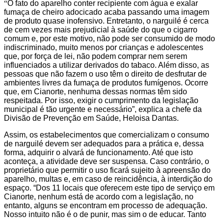
“
O fato do aparelho conter recipiente com água e exalar
fumaça de cheiro adocicado acaba passando uma imagem
de produto quase inofensivo. Entretanto, o narguilé é cerca
de cem vezes mais prejudicial à saúde do que o cigarro
comum e, por este motivo, não pode ser consumido de modo
indiscriminado, muito menos por crianças e adolescentes
que, por força de lei, não podem comprar nem serem
influenciados a utilizar derivados do tabaco. Além disso, as
pessoas que não fazem o uso têm o direito de desfrutar de
ambientes livres da fumaça de produtos fumígenos. Ocorre
que, em Cianorte, nenhuma dessas normas têm sido
respeitada. Por isso, exigir o cumprimento da legislação
municipal é tão urgente e necessário”, explica a chefe da
Divisão de Prevenção em Saúde, Heloisa Dantas.
Assim, os estabelecimentos que comercializam o consumo
de narguilé devem ser adequados para a prática e, dessa
forma, adquirir o alvará de funcionamento. Até que isto
aconteça, a atividade deve ser suspensa. Caso contrário, o
proprietário que permitir o uso ficará sujeito à apreensão do
aparelho, multas e, em caso de reincidência, à interdição do
espaço. “Dos 11 locais que oferecem este tipo de serviço em
Cianorte, nenhum está de acordo com a legislação, no
entanto, alguns se encontram em processo de adequação.
Nosso intuito não é o de punir, mas sim o de educar. Tanto