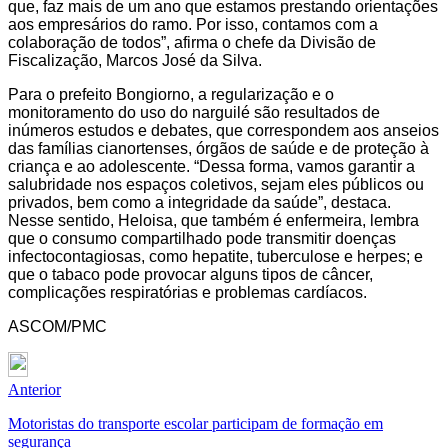
que, faz mais de um ano que estamos prestando orientações
aos empresários do ramo. Por isso, contamos com a
colaboração de todos”, afirma o chefe da Divisão de
Fiscalização, Marcos José da Silva.
Para o prefeito Bongiorno, a regularização e o
monitoramento do uso do narguilé são resultados de
inúmeros estudos e debates, que correspondem aos anseios
das famílias cianortenses, órgãos de saúde e de proteção à
criança e ao adolescente. “Dessa forma, vamos garantir a
salubridade nos espaços coletivos, sejam eles públicos ou
privados, bem como a integridade da saúde”, destaca.
Nesse sentido, Heloisa, que também é enfermeira, lembra
que o consumo compartilhado pode transmitir doenças
infectocontagiosas, como hepatite, tuberculose e herpes; e
que o tabaco pode provocar alguns tipos de câncer,
complicações respiratórias e problemas cardíacos.
ASCOM/PMC
Anterior
Motoristas do transporte escolar participam de formação em
segurança