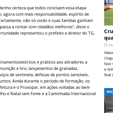
 tenho certeza que todos concluem essa etapa
, agora com mais responsabilidade, espírito de
ertamente, não só vocês e suas famílias ganham
passa a contar com cidadãos melhores”, disse o
Cru
rtunidade representou o prefeito e diretor do TG,
qua
06
Maio
Chape
sinamentosteóricos e práticos aos atiradores a
fase 
munição e tiro, lançamentos de granadas,
e Grê
ços de sentinela, defesas de pontos sensíveis,
final
suntos. Ainda durante o período de formação, os
feitura e o Provopar, em ações voltadas ao bem
NAC
o e Natal sem Fome e a Caminhada Internacional