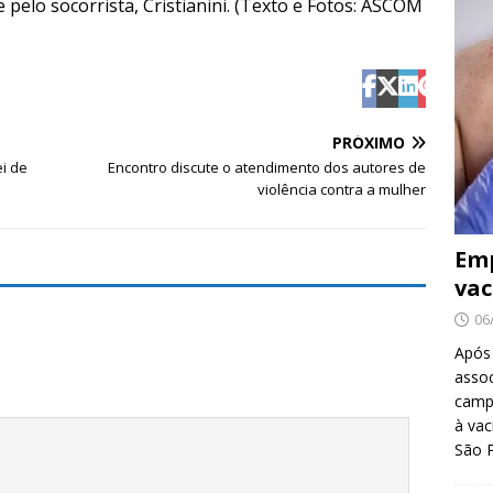
pelo socorrista, Cristianini. (Texto e Fotos: ASCOM
PRÓXIMO
i de
Encontro discute o atendimento dos autores de
violência contra a mulher
Emp
vac
06
Após
asso
camp
à vac
São 