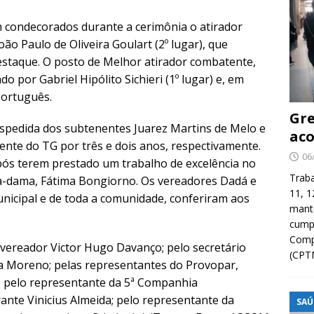
m condecorados durante a cerimônia o atirador
ão Paulo de Oliveira Goulart (2º lugar), que
estaque. O posto de Melhor atirador combatente,
o por Gabriel Hipólito Sichieri (1º lugar) e, em
Português.
Gre
espedida dos subtenentes Juarez Martins de Melo e
aco
rente do TG por três e dois anos, respectivamente.
06
pós terem prestado um trabalho de excelência no
Traba
a-dama, Fátima Bongiorno. Os vereadores Dadá e
11, 1
nicipal e de toda a comunidade, conferiram aos
manté
cump
Compa
 vereador Victor Hugo Davanço; pelo secretário
(CPT
ira Moreno; pelas representantes do Provopar,
a; pelo representante da 5ª Companhia
rante Vinicius Almeida; pelo representante da
SAÚ