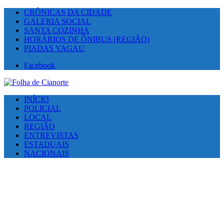
CRÔNICAS DA CIDADE
GALERIA SOCIAL
SANTA COZINHA
HORÁRIOS DE ÔNIBUS (REGIÃO)
PIADAS VAGAU
Facebook
INÍCIO
POLICIAL
LOCAL
REGIÃO
ENTREVISTAS
ESTADUAIS
NACIONAIS