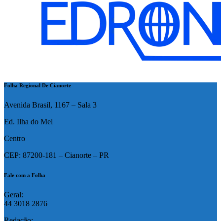
Folha Regional De Cianorte
Avenida Brasil, 1167 – Sala 3
Ed. Ilha do Mel
Centro
CEP: 87200-181 – Cianorte – PR
Fale com a Folha
Geral:
44 3018 2876
Redação: