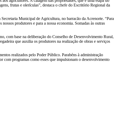
s aos agricultores. A calagem das propriedades, que é uma etapa do
ens, frutas e olerículas”, destaca o chefe do Escritório Regional da
a Secretaria Municipal de Agricultura, no barracão da Acrenorte. “Para
 os nossos produtores e para a nossa economia. Somadas às outras
 ano, com base na deliberação do Conselho de Desenvolvimento Rural,
adeira que auxilia os produtores na realização de obras e serviços
entos realizados pelo Poder Público. Parabéns à administração
terior com programas como esses que impulsionam o desenvolvimento