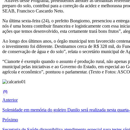
“Através desse Programa, pretendemos atender às demandas referentes 
preparo do solo, contribui para a correção da acidez e melhorasna prod
SEAB, Francisco Cascardo Neto.
Na última sexta-feira (24), o prefeito Bongiorno, presenciou a entreg
nós é uma honra contribuir financeira e logisticamente com essa inic
ações que temos desenvolvido, esta certamente trará bons frutos”, ale
Ao longo dos últimos anos, o órgão municipal tem favorecido centen
o investimento foi diferente. Destinamos cerca de R$ 328 mil, do Fun
de conservação de água e do solo”, relata o secretário municipal de 
“Cianorte é exemplo quando o assunto é produção rural, não apenas p
municipal pelas iniciativas e ao Governo do Estado, em especial ao
agrícola e econômico”, pontuou o parlamentar. (Texto e Fotos: A
Anterior
Solenidade em memória do goleiro Danilo será realizada nesta quarta-
Próximo
Secretaria de Saúde disponibiliza atendimento especial para testes ráp