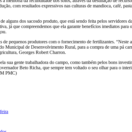
à melhoria da fecundidade dos solos, através da destinação de recurso
ução, com resultados expressivos nas culturas de mandioca, café, pastag
a de alguns dos sacosdo produto, que está sendo feita pelos servidores d
iativa, já que compreendemos que ela garante benefícios imediatos para
gou.
as de pequenos produtores com o fornecimento de fertilizantes. “Neste
do Municipal de Desenvolvimento Rural, para a compra de uma pá carreg
Agricultura, Georges Robert Charron.
ela sua gente trabalhadora do campo, como também pelos bons investim
 Governador Beto Richa, que sempre tem voltado o seu olhar para o in
SCOM PMC)
feira
idos