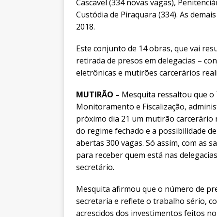
Cascavel (334 novas vagas), Penitenciá
Custódia de Piraquara (334). As demais
2018.
Este conjunto de 14 obras, que vai res
retirada de presos em delegacias – con
eletrônicas e mutirões carcerários real
MUTIRÃO –
Mesquita ressaltou que o 
Monitoramento e Fiscalização, admini
próximo dia 21 um mutirão carcerário n
do regime fechado e a possibilidade de
abertas 300 vagas. Só assim, com as sa
para receber quem está nas delegacias,
secretário.
Mesquita afirmou que o número de pr
secretaria e reflete o trabalho sério, c
acrescidos dos investimentos feitos n