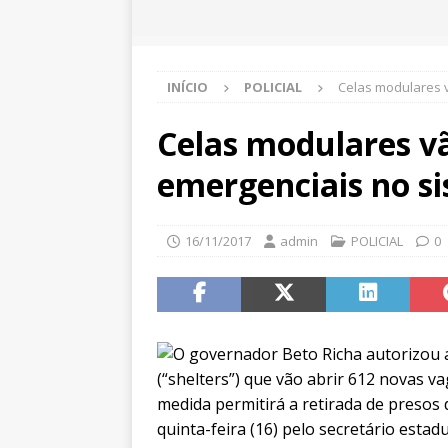
INÍCIO
POLICIAL
Celas modulares v
Celas modulares vã
emergenciais no si
16/11/2017
admin
POLICIAL
0