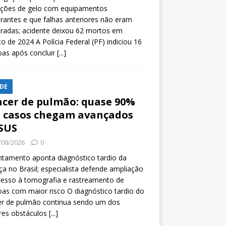
ições de gelo com equipamentos
rantes e que falhas anteriores não eram
tradas; acidente deixou 62 mortos em
o de 2024 A Polícia Federal (PF) indiciou 16
oas após concluir
[...]
DE
cer de pulmão: quase 90%
 casos chegam avançados
SUS
/08/2026
0
tamento aponta diagnóstico tardio da
a no Brasil; especialista defende ampliação
esso à tomografia e rastreamento de
as com maior risco O diagnóstico tardio do
er de pulmão continua sendo um dos
res obstáculos
[...]