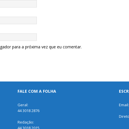
egador para a próxima vez que eu comentar.
FALE COM A FOLHA
ESCR
Geral:
Email
44 3018 2876
Diret
Redação:
44 3018 2015