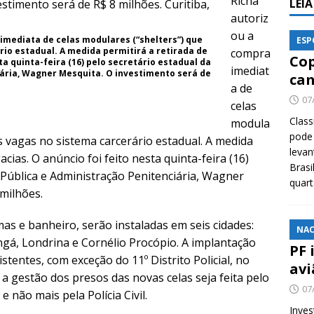
Richa
LEI
autoriz
ou a
imediata de celas modulares (“shelters”) que
ESP
rio estadual. A medida permitirá a retirada de
compra
Cop
ta quinta-feira (16) pelo secretário estadual da
imediat
ária, Wagner Mesquita. O investimento será de
cam
a de
07
celas
Class
modula
pode 
as vagas no sistema carcerário estadual. A medida
levan
cias. O anúncio foi feito nesta quinta-feira (16)
Brasi
 Pública e Administração Penitenciária, Wagner
quar
milhões.
as e banheiro, serão instaladas em seis cidades:
NAC
ngá, Londrina e Cornélio Procópio. A implantação
PF 
istentes, com exceção do 11º Distrito Policial, no
avi
e a gestão dos presos das novas celas seja feita pelo
07
 não mais pela Polícia Civil.
Inves