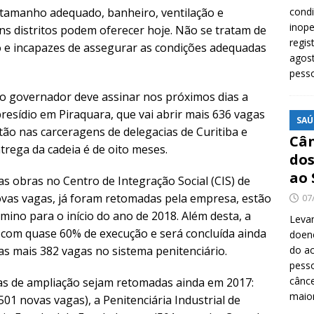
 tamanho adequado, banheiro, ventilação e
cond
inope
s distritos podem oferecer hoje. Não se tratam de
regis
o e incapazes de assegurar as condições adequadas
agost
pess
 o governador deve assinar nos próximos dias a
resídio em Piraquara, que vai abrir mais 636 vagas
SAÚ
ão nas carceragens de delegacias de Curitiba e
Cân
trega da cadeia é de oito meses.
dos
ao 
as obras no Centro de Integração Social (CIS) de
ovas vagas, já foram retomadas pela empresa, estão
07
ino para o início do ano de 2018. Além desta, a
Levan
com quase 60% de execução e será concluída ainda
doenç
as mais 382 vagas no sistema penitenciário.
do ac
pesso
cânc
ras de ampliação sejam retomadas ainda em 2017:
maio
501 novas vagas), a Penitenciária Industrial de