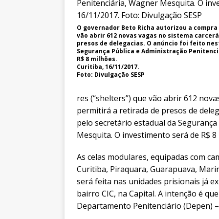
O governador Beto Richa autorizou a compra 
vão abrir 612 novas vagas no sistema carcerá
presos de delegacias. O anúncio foi feito nes
Segurança Pública e Administração Penitenci
R$ 8 milhões.
Curitiba, 16/11/2017.
Foto: Divulgação SESP
res (“shelters”) que vão abrir 612 nov
permitirá a retirada de presos de delega
pelo secretário estadual da Segurança
Mesquita. O investimento será de R$ 8 
As celas modulares, equipadas com cam
Curitiba, Piraquara, Guarapuava, Mari
será feita nas unidades prisionais já ex
bairro CIC, na Capital. A intenção é qu
Departamento Penitenciário (Depen) – e