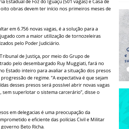
ria Estadual de Foz do Iguaçu (501 vagas) e Casa de
 oito obras devem ter início nos primeiros meses de
ultar em 6.756 novas vagas, é a solução para a
jugado com a maior utilização de tornozeleiras
izados pelo Poder Judiciário.
Tribunal de Justiça, por meio do Grupo de
strado pelo desembargado Ruy Muggiati, fará no
o Estado inteiro para avaliar a situação dos presos
 progressão de regime. “A expectativa é que sejam
ídas desses presos será possível abrir novas vagas
 sem superlotar o sistema carcerário”, disse o
esos em delegacias é uma preocupação da
omprometido e eficiente das polícias Civil e Militar
o governo Beto Richa.