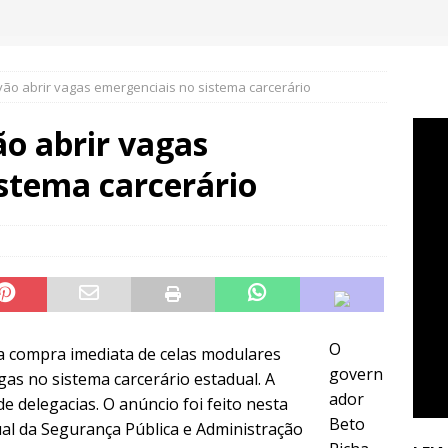
ão abrir vagas emergenciais no sistema carcerário
o abrir vagas
stema carcerário
O
govern
ador
Beto