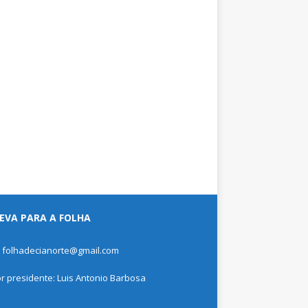
EVA PARA A FOLHA
: folhadecianorte@gmail.com
or presidente: Luis Antonio Barbosa