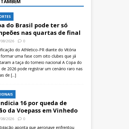
A TAMBÉM
ORTES
a do Brasil pode ter só
peões nas quartas de final
/08/2026
0
ificação do Athletico-PR diante do Vitória
formar uma fase com oito clubes que já
taram a taça do torneio nacional A Copa do
l de 2026 pode registrar um cenário raro nas
tas de
[...]
IONAIS
indicia 16 por queda de
ão da Voepass em Vinhedo
/08/2026
0
tigação aponta que aeronave enfrentou