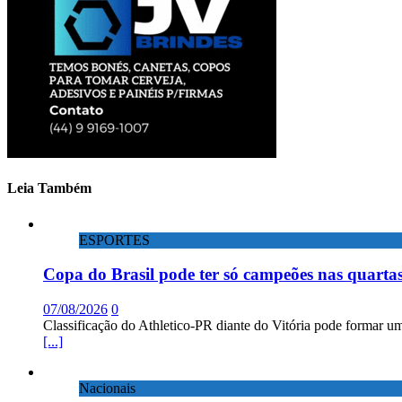
Leia Também
ESPORTES
Copa do Brasil pode ter só campeões nas quartas
07/08/2026
0
Classificação do Athletico-PR diante do Vitória pode formar um
[...]
Nacionais