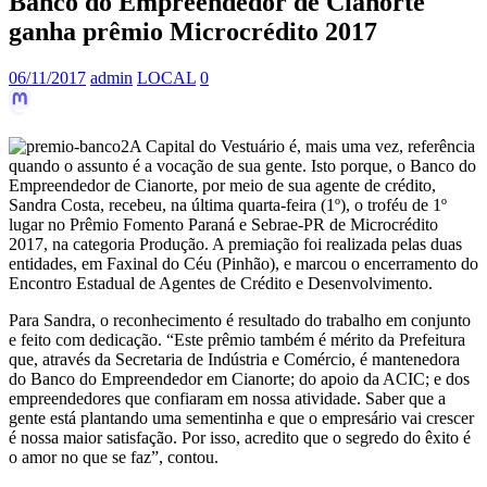
Banco do Empreendedor de Cianorte
ganha prêmio Microcrédito 2017
06/11/2017
admin
LOCAL
0
A Capital do Vestuário é, mais uma vez, referência
quando o assunto é a vocação de sua gente. Isto porque, o Banco do
Empreendedor de Cianorte, por meio de sua agente de crédito,
Sandra Costa, recebeu, na última quarta-feira (1º), o troféu de 1º
lugar no Prêmio Fomento Paraná e Sebrae-PR de Microcrédito
2017, na categoria Produção. A premiação foi realizada pelas duas
entidades, em Faxinal do Céu (Pinhão), e marcou o encerramento do
Encontro Estadual de Agentes de Crédito e Desenvolvimento.
Para Sandra, o reconhecimento é resultado do trabalho em conjunto
e feito com dedicação. “Este prêmio também é mérito da Prefeitura
que, através da Secretaria de Indústria e Comércio, é mantenedora
do Banco do Empreendedor em Cianorte; do apoio da ACIC; e dos
empreendedores que confiaram em nossa atividade. Saber que a
gente está plantando uma sementinha e que o empresário vai crescer
é nossa maior satisfação. Por isso, acredito que o segredo do êxito é
o amor no que se faz”, contou.