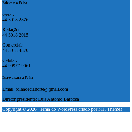
Fale com a Folha
Geral:
44 3018 2876
Redação:
44 3018 2015
Comercial:
44 3018 4876
Celular:
44 99977 9661
Escreva para a Folha
Email: folhadecianorte@gmail.com
Diretor presidente: Luis Antonio Barbosa
Copyright © 2026 | Tema do WordPress criado por
MH Themes