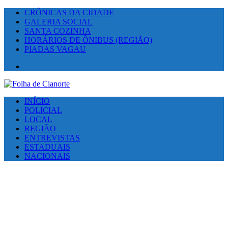
CRÔNICAS DA CIDADE
GALERIA SOCIAL
SANTA COZINHA
HORÁRIOS DE ÔNIBUS (REGIÃO)
PIADAS VAGAU
Facebook
INÍCIO
POLICIAL
LOCAL
REGIÃO
ENTREVISTAS
ESTADUAIS
NACIONAIS