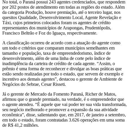
No total, o Paraná possui 243 agentes credenciados, que respondem
por 202 postos de atendimento em todas as regiões do estado. Além
da categoria Produção, houve premiação, até o terceiro lugar, nos
quesitos Qualidade, Desenvolvimento Local, Agente Revelação e
Táxi, cujos primeiros colocados foram os agentes de crédito
representantes dos municípios de Arapongas, Prudentópolis,
Francisco Beltrão e Foz do Iguaçu, respectivamente.
A classificação ocorreu de acordo com a atuação do agente como
um todo e critérios que comparam municípios semelhantes em
tamanho e população, taxa de empreendedorismo, índice de
desenvolvimento, além de uma linha de corte pelo índice de
inadimplência da carteira de crédito de cada agente. “Assim, o
prêmio é uma forma de reconhecer e divulgar as boas práticas que
estão sendo realizadas por todo o estado, que servem de exemplo e
incentivo aos demais agentes”, destacou o gerente de Ambiente de
Negócios do Sebrae, Cesar Risseti.
Já o gerente de Mercado da Fomento Paraná, Richer de Matos,
afirmou que o grande premiado, na verdade, é o empreendedor que
o agente atendeu. “É aquele que vai poder ter sua vida transformada,
seu negócio melhorado e promover a expansão da sua atividade
econômica”, disse, salientando que, em 2017, de janeiro a setembro,
em todo o estado, foram contratadas 3.626 operações em uma soma
de R$ 41,2 milhões.