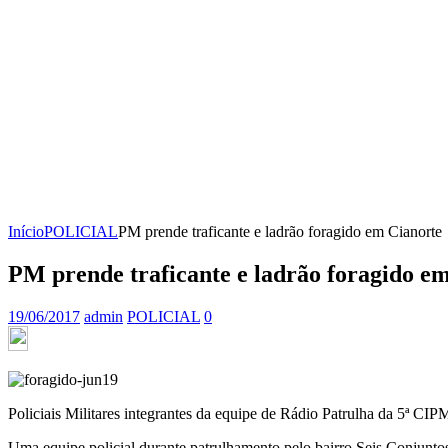
Início
POLICIAL
PM prende traficante e ladrão foragido em Cianorte
PM prende traficante e ladrão foragido e
19/06/2017
admin
POLICIAL
0
Policiais Militares integrantes da equipe de Rádio Patrulha da 5ª C
Uma equipe policial durante patrulhamento pelo bairro Seis Conjuntos