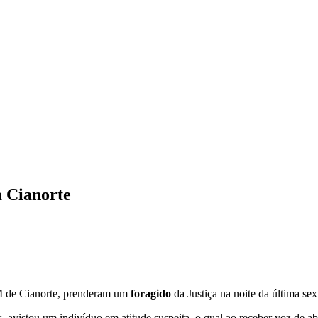
m Cianorte
IPM de Cianorte, prenderam um
foragido
da Justiça na noite da última sex
, avistou um indivíduo em atitude suspeita, o qual ao receber voz de a