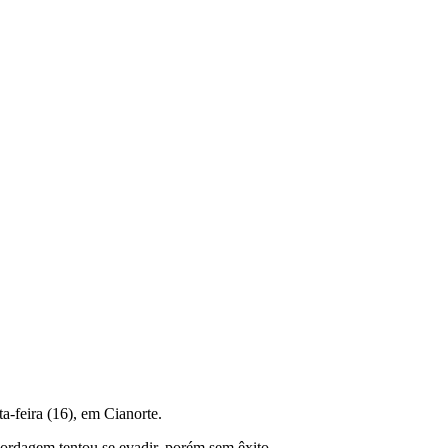
ta-feira (16), em Cianorte.
bordagem tentou se evadir, porém sem êxito.