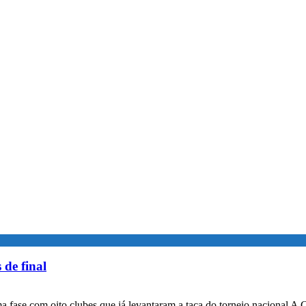
 de final
a fase com oito clubes que já levantaram a taça do torneio nacional A 