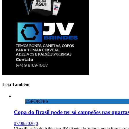
Leia Também
ESPORTES
Copa do Brasil pode ter só campeões nas quartas
07/08/2026
0
Classificação do Athletico-PR diante do Vitória pode formar um