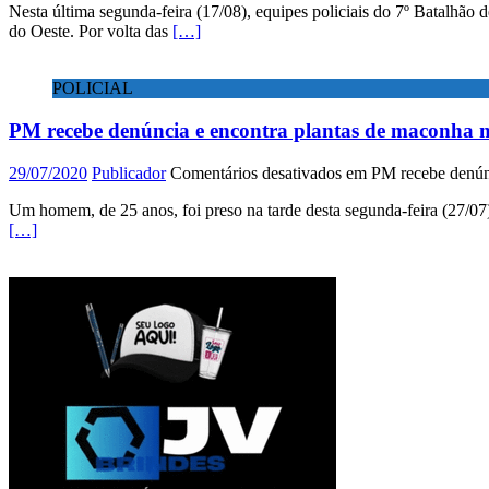
Nesta última segunda-feira (17/08), equipes policiais do 7º Batalh
do Oeste. Por volta das
[…]
POLICIAL
PM recebe denúncia e encontra plantas de maconha n
29/07/2020
Publicador
Comentários desativados
em PM recebe denúnc
Um homem, de 25 anos, foi preso na tarde desta segunda-feira (27/07
[…]