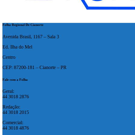
Folha Regional De Cianorte
Avenida Brasil, 1167 – Sala 3
Ed. Ilha do Mel
Centro
CEP: 87200-181 – Cianorte – PR
Fale com a Folha
Geral:
44 3018 2876
Redação:
44 3018 2015
Comercial:
44 3018 4876