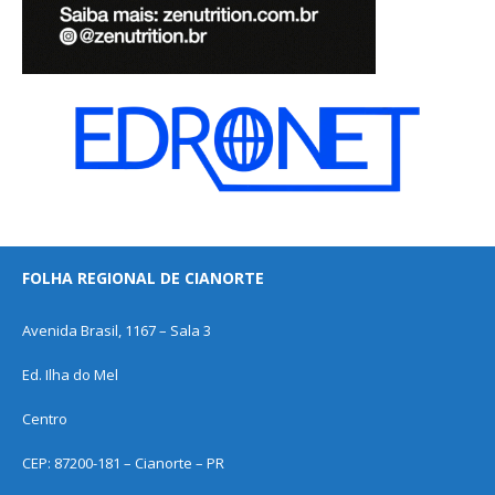
FOLHA REGIONAL DE CIANORTE
Avenida Brasil, 1167 – Sala 3
Ed. Ilha do Mel
Centro
CEP: 87200-181 – Cianorte – PR