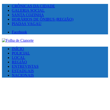
CRÔNICAS DA CIDADE
GALERIA SOCIAL
SANTA COZINHA
HORÁRIOS DE ÔNIBUS (REGIÃO)
PIADAS VAGAU
Facebook
INÍCIO
POLICIAL
LOCAL
REGIÃO
ENTREVISTAS
ESTADUAIS
NACIONAIS