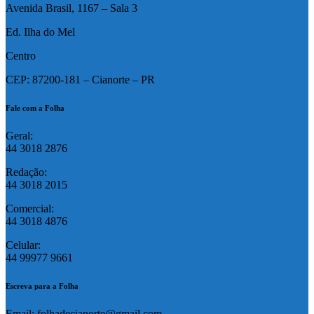
Avenida Brasil, 1167 – Sala 3
Ed. Ilha do Mel
Centro
CEP: 87200-181 – Cianorte – PR
Fale com a Folha
Geral:
44 3018 2876
Redação:
44 3018 2015
Comercial:
44 3018 4876
Celular:
44 99977 9661
Escreva para a Folha
Email: folhadecianorte@gmail.com