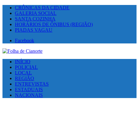
CRÔNICAS DA CIDADE
GALERIA SOCIAL
SANTA COZINHA
HORÁRIOS DE ÔNIBUS (REGIÃO)
PIADAS VAGAU
Facebook
INÍCIO
POLICIAL
LOCAL
REGIÃO
ENTREVISTAS
ESTADUAIS
NACIONAIS