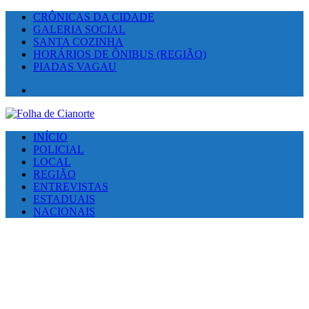
CRÔNICAS DA CIDADE
GALERIA SOCIAL
SANTA COZINHA
HORÁRIOS DE ÔNIBUS (REGIÃO)
PIADAS VAGAU
Facebook
INÍCIO
POLICIAL
LOCAL
REGIÃO
ENTREVISTAS
ESTADUAIS
NACIONAIS