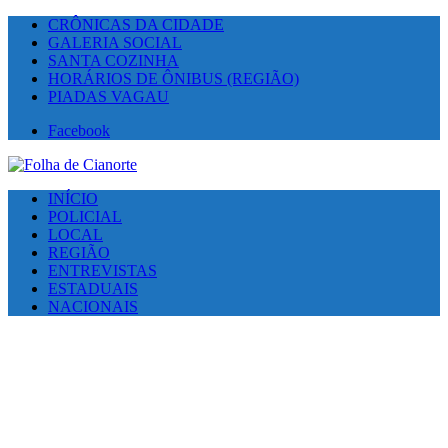
CRÔNICAS DA CIDADE
GALERIA SOCIAL
SANTA COZINHA
HORÁRIOS DE ÔNIBUS (REGIÃO)
PIADAS VAGAU
Facebook
INÍCIO
POLICIAL
LOCAL
REGIÃO
ENTREVISTAS
ESTADUAIS
NACIONAIS