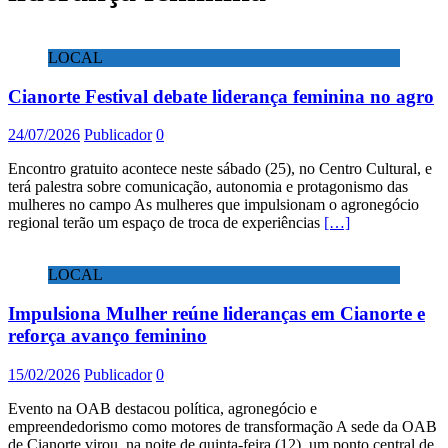
LOCAL
Cianorte Festival debate liderança feminina no agro
24/07/2026
Publicador
0
Encontro gratuito acontece neste sábado (25), no Centro Cultural, e
terá palestra sobre comunicação, autonomia e protagonismo das
mulheres no campo As mulheres que impulsionam o agronegócio
regional terão um espaço de troca de experiências
[…]
LOCAL
Impulsiona Mulher reúne lideranças em Cianorte e
reforça avanço feminino
15/02/2026
Publicador
0
Evento na OAB destacou política, agronegócio e
empreendedorismo como motores de transformação A sede da OAB
de Cianorte virou, na noite de quinta-feira (12), um ponto central de