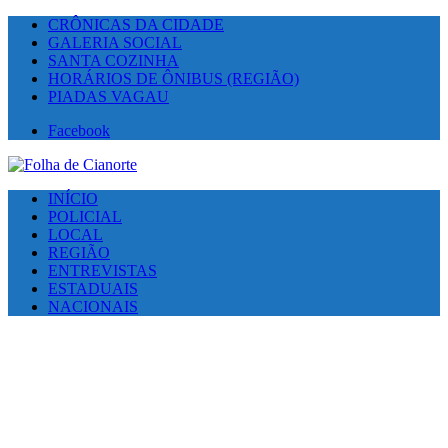
CRÔNICAS DA CIDADE
GALERIA SOCIAL
SANTA COZINHA
HORÁRIOS DE ÔNIBUS (REGIÃO)
PIADAS VAGAU
Facebook
INÍCIO
POLICIAL
LOCAL
REGIÃO
ENTREVISTAS
ESTADUAIS
NACIONAIS