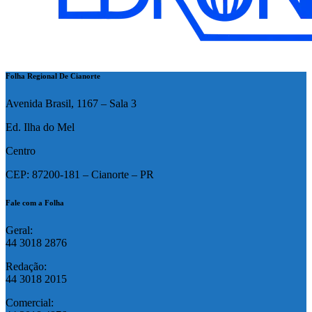
Folha Regional De Cianorte
Avenida Brasil, 1167 – Sala 3
Ed. Ilha do Mel
Centro
CEP: 87200-181 – Cianorte – PR
Fale com a Folha
Geral:
44 3018 2876
Redação:
44 3018 2015
Comercial: