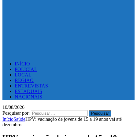
INÍCIO
POLICIAL
LOCAL
REGIÃO
ENTREVISTAS
ESTADUAIS
NACIONAIS
10/08/2026
Pesquisar por:
Início
Saúde
HPV: vacinação de jovens de 15 a 19 anos vai até
dezembro