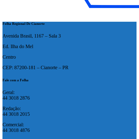
Folha Regional De Cianorte
Avenida Brasil, 1167 – Sala 3
Ed. Ilha do Mel
Centro
CEP: 87200-181 – Cianorte – PR
Fale com a Folha
Geral:
44 3018 2876
Redação:
44 3018 2015
Comercial:
44 3018 4876