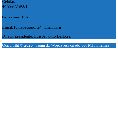
Celular:
44 99977 9661
Escreva para a Folha
Email: folhadecianorte@gmail.com
Diretor presidente: Luis Antonio Barbosa
Copyright © 2026 | Tema do WordPress criado por
MH Themes