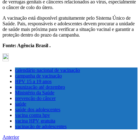
de verrugas genitais e cânceres relacionados ao vírus, especialmente
o câncer de colo do útero.
A vacinação está disponível gratuitamente pelo Sistema Único de
Saúde. Pais, responsáveis e adolescentes devem procurar a unidade
de saúde mais próxima para verificar a situação vacinal e garantir a
proteção dentro do prazo da campanha.
Fonte: Agência Brasil .
calendário nacional de vacinação
campanha de vacinação
HPV 15 a 19 anos
imunização até dezembro
Ministério da Saúde
prevenção do câncer
saúde
saúde dos adolescentes
vacina contra hpv
vacina HPV gratuita
vacinação de adolescentes
Anterior