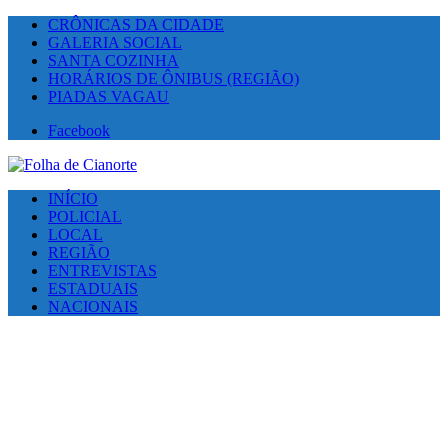
CRÔNICAS DA CIDADE
GALERIA SOCIAL
SANTA COZINHA
HORÁRIOS DE ÔNIBUS (REGIÃO)
PIADAS VAGAU
Facebook
INÍCIO
POLICIAL
LOCAL
REGIÃO
ENTREVISTAS
ESTADUAIS
NACIONAIS