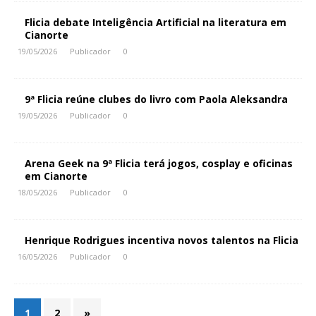
Flicia debate Inteligência Artificial na literatura em
Cianorte
19/05/2026
Publicador
0
9ª Flicia reúne clubes do livro com Paola Aleksandra
19/05/2026
Publicador
0
Arena Geek na 9ª Flicia terá jogos, cosplay e oficinas
em Cianorte
18/05/2026
Publicador
0
Henrique Rodrigues incentiva novos talentos na Flicia
16/05/2026
Publicador
0
1
2
»