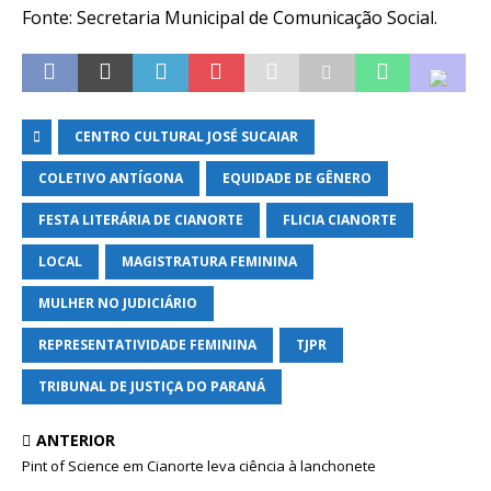
Fonte: Secretaria Municipal de Comunicação Social.
CENTRO CULTURAL JOSÉ SUCAIAR
COLETIVO ANTÍGONA
EQUIDADE DE GÊNERO
FESTA LITERÁRIA DE CIANORTE
FLICIA CIANORTE
LOCAL
MAGISTRATURA FEMININA
MULHER NO JUDICIÁRIO
REPRESENTATIVIDADE FEMININA
TJPR
TRIBUNAL DE JUSTIÇA DO PARANÁ
ANTERIOR
Pint of Science em Cianorte leva ciência à lanchonete