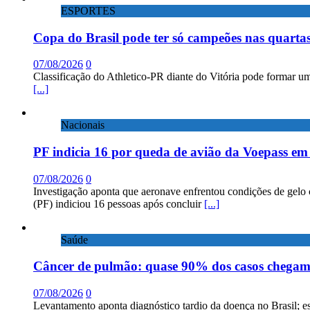
ESPORTES
Copa do Brasil pode ter só campeões nas quartas
07/08/2026
0
Classificação do Athletico-PR diante do Vitória pode formar um
[...]
Nacionais
PF indicia 16 por queda de avião da Voepass e
07/08/2026
0
Investigação aponta que aeronave enfrentou condições de gelo 
(PF) indiciou 16 pessoas após concluir
[...]
Saúde
Câncer de pulmão: quase 90% dos casos chega
07/08/2026
0
Levantamento aponta diagnóstico tardio da doença no Brasil; e