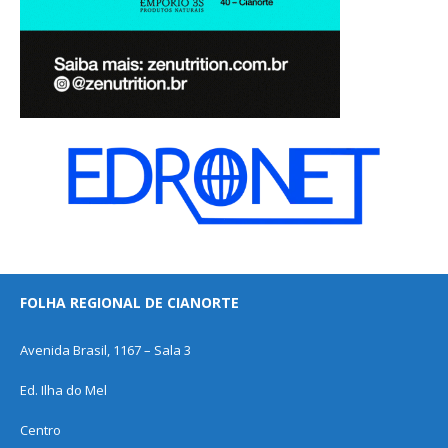
FOLHA REGIONAL DE CIANORTE
Avenida Brasil, 1167 – Sala 3
Ed. Ilha do Mel
Centro