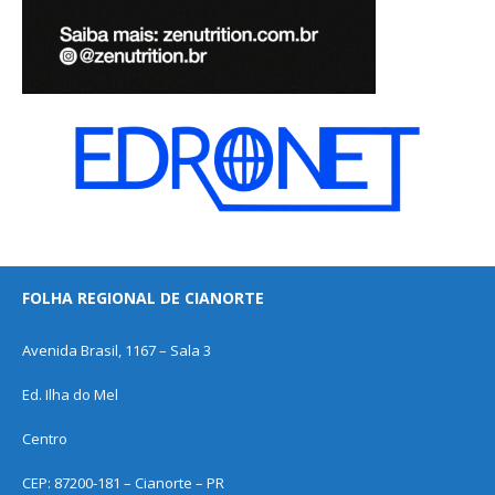
FOLHA REGIONAL DE CIANORTE
Avenida Brasil, 1167 – Sala 3
Ed. Ilha do Mel
Centro
CEP: 87200-181 – Cianorte – PR