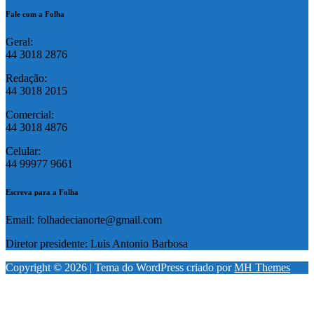
Fale com a Folha
Geral:
44 3018 2876
Redação:
44 3018 2015
Comercial:
44 3018 4876
Celular:
44 99977 9661
Escreva para a Folha
Email: folhadecianorte@gmail.com
Diretor presidente: Luis Antonio Barbosa
Copyright © 2026 | Tema do WordPress criado por
MH Themes