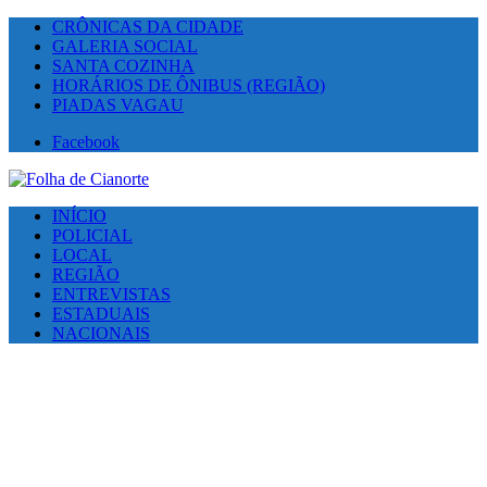
CRÔNICAS DA CIDADE
GALERIA SOCIAL
SANTA COZINHA
HORÁRIOS DE ÔNIBUS (REGIÃO)
PIADAS VAGAU
Facebook
INÍCIO
POLICIAL
LOCAL
REGIÃO
ENTREVISTAS
ESTADUAIS
NACIONAIS