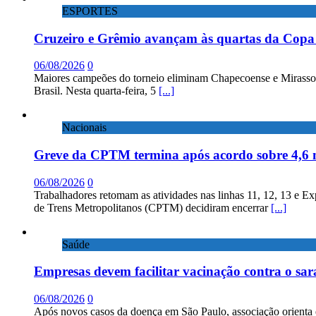
ESPORTES
Cruzeiro e Grêmio avançam às quartas da Copa 
06/08/2026
0
Maiores campeões do torneio eliminam Chapecoense e Mirassol; 
Brasil. Nesta quarta-feira, 5
[...]
Nacionais
Greve da CPTM termina após acordo sobre 4,6 
06/08/2026
0
Trabalhadores retomam as atividades nas linhas 11, 12, 13 e E
de Trens Metropolitanos (CPTM) decidiram encerrar
[...]
Saúde
Empresas devem facilitar vacinação contra o sa
06/08/2026
0
Após novos casos da doença em São Paulo, associação orienta 