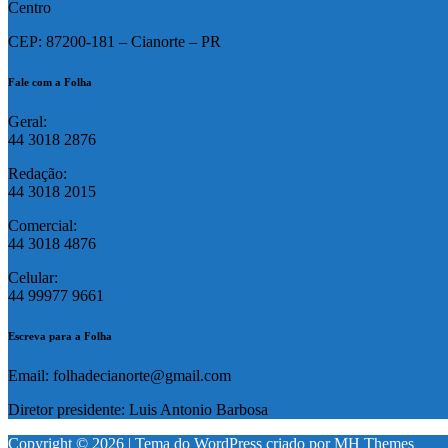
Centro
CEP: 87200-181 – Cianorte – PR
Fale com a Folha
Geral:
44 3018 2876
Redação:
44 3018 2015
Comercial:
44 3018 4876
Celular:
44 99977 9661
Escreva para a Folha
Email: folhadecianorte@gmail.com
Diretor presidente: Luis Antonio Barbosa
Copyright © 2026 | Tema do WordPress criado por
MH Themes