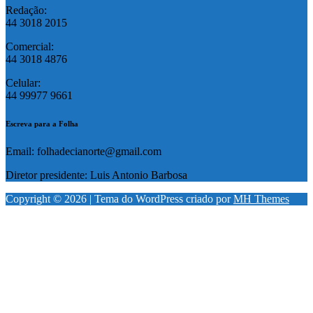
Redação:
44 3018 2015
Comercial:
44 3018 4876
Celular:
44 99977 9661
Escreva para a Folha
Email: folhadecianorte@gmail.com
Diretor presidente: Luis Antonio Barbosa
Copyright © 2026 | Tema do WordPress criado por
MH Themes