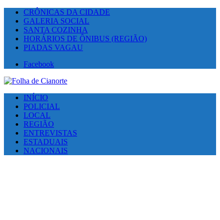
CRÔNICAS DA CIDADE
GALERIA SOCIAL
SANTA COZINHA
HORÁRIOS DE ÔNIBUS (REGIÃO)
PIADAS VAGAU
Facebook
INÍCIO
POLICIAL
LOCAL
REGIÃO
ENTREVISTAS
ESTADUAIS
NACIONAIS