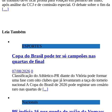
de trabalho deve ficar pronta para votação em plenário até maio,
após análise da CCJ e de comissão especial. O debate sobre o fim da
[…]
Leia Também
ESPORTES
Copa do Brasil pode ter só campeões nas
quartas de final
07/08/2026
0
Classificação do Athletico-PR diante do Vitória pode formar
uma fase com oito clubes que já levantaram a taça do torneio
nacional A Copa do Brasil de 2026 pode registrar um cenário
raro nas quartas de
[...]
Nacionais
PF indicia 16 por queda de avião da Voepass