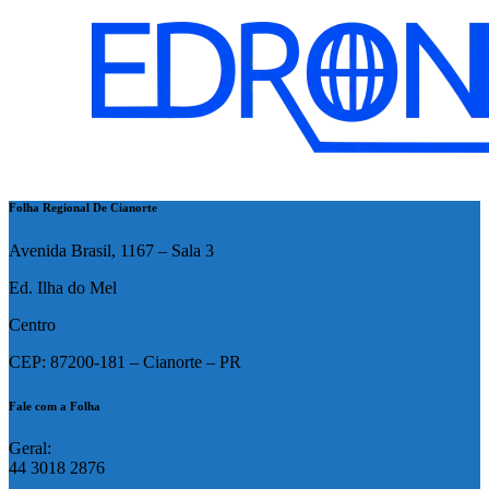
Folha Regional De Cianorte
Avenida Brasil, 1167 – Sala 3
Ed. Ilha do Mel
Centro
CEP: 87200-181 – Cianorte – PR
Fale com a Folha
Geral:
44 3018 2876