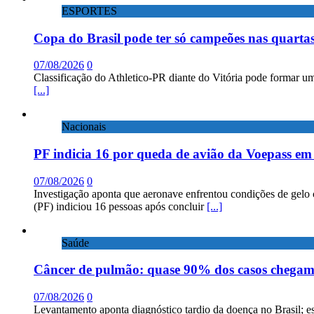
ESPORTES
Copa do Brasil pode ter só campeões nas quartas
07/08/2026
0
Classificação do Athletico-PR diante do Vitória pode formar um
[...]
Nacionais
PF indicia 16 por queda de avião da Voepass e
07/08/2026
0
Investigação aponta que aeronave enfrentou condições de gelo 
(PF) indiciou 16 pessoas após concluir
[...]
Saúde
Câncer de pulmão: quase 90% dos casos chega
07/08/2026
0
Levantamento aponta diagnóstico tardio da doença no Brasil; e