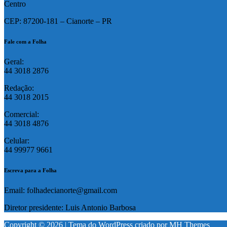
Centro
CEP: 87200-181 – Cianorte – PR
Fale com a Folha
Geral:
44 3018 2876
Redação:
44 3018 2015
Comercial:
44 3018 4876
Celular:
44 99977 9661
Escreva para a Folha
Email: folhadecianorte@gmail.com
Diretor presidente: Luis Antonio Barbosa
Copyright © 2026 | Tema do WordPress criado por
MH Themes