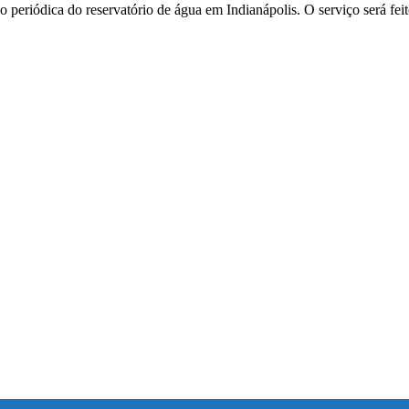
o periódica do reservatório de água em Indianápolis. O serviço será fei