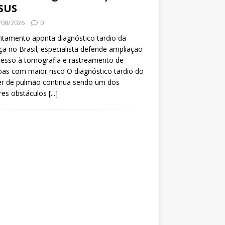
SUS
/08/2026
0
tamento aponta diagnóstico tardio da
a no Brasil; especialista defende ampliação
esso à tomografia e rastreamento de
as com maior risco O diagnóstico tardio do
er de pulmão continua sendo um dos
res obstáculos
[...]