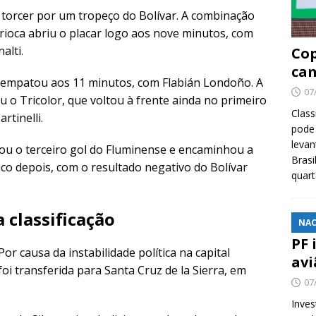
 torcer por um tropeço do Bolívar. A combinação
arioca abriu o placar logo aos nove minutos, com
alti.
Cop
cam
 empatou aos 11 minutos, com Flabián Londoño. A
07
 o Tricolor, que voltou à frente ainda no primeiro
Class
tinelli.
pode 
levan
ou o terceiro gol do Fluminense e encaminhou a
Brasi
uco depois, com o resultado negativo do Bolívar
quar
 classificação
NAC
PF 
or causa da instabilidade política na capital
avi
foi transferida para Santa Cruz de la Sierra, em
07
Inves