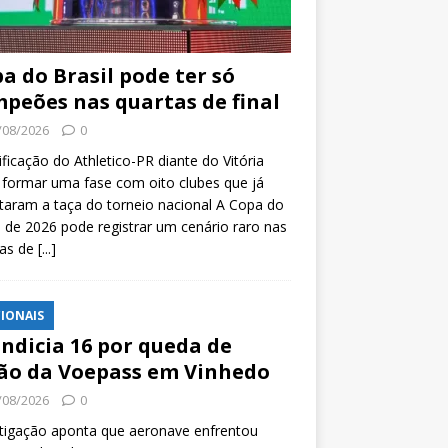
a do Brasil pode ter só
peões nas quartas de final
/08/2026
0
ificação do Athletico-PR diante do Vitória
formar uma fase com oito clubes que já
taram a taça do torneio nacional A Copa do
l de 2026 pode registrar um cenário raro nas
tas de
[...]
IONAIS
indicia 16 por queda de
ão da Voepass em Vinhedo
/08/2026
0
tigação aponta que aeronave enfrentou