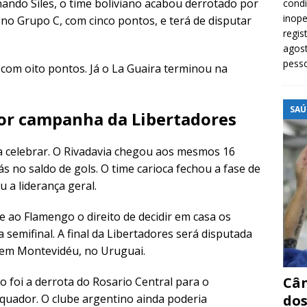
nando Siles, o time boliviano acabou derrotado por
cond
inope
r no Grupo C, com cinco pontos, e terá de disputar
regis
agost
pess
com oito pontos. Já o La Guaira terminou na
SAÚ
or campanha da Libertadores
 celebrar. O Rivadavia chegou aos mesmos 16
 no saldo de gols. O time carioca fechou a fase de
 a liderança geral.
 ao Flamengo o direito de decidir em casa os
 semifinal. A final da Libertadores será disputada
 em Montevidéu, no Uruguai.
Cân
 foi a derrota do Rosario Central para o
 Equador. O clube argentino ainda poderia
dos