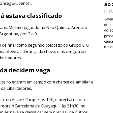
onseguiu vencer.
ao 
07
á estava classificado
Levan
doenç
thians. Mesmo jogando na Neo Química Arena, o
do ac
rgentina, por 2 a 0.
pesso
cânc
as de final como segundo colocado do Grupo E. O
maio
o, manteve a liderança da chave, mas chegou ao
ibertadores.
nda decidem vaga
Cruzeiro entram em campo com chance de ampliar a
l da Libertadores.
la, no Allianz Parque, às 19h, e precisa de um
frenta o Barcelona de Guayaquil, às 21h30, no
ples para se classificar sem precisar de outros