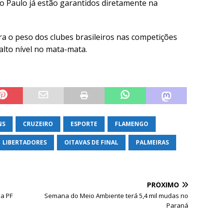
o Paulo já estão garantidos diretamente na
ra o peso dos clubes brasileiros nas competições
alto nível no mata-mata.
NS
CRUZEIRO
ESPORTE
FLAMENGO
LIBERTADORES
OITAVAS DE FINAL
PALMEIRAS
PRÓXIMO
da PF
Semana do Meio Ambiente terá 5,4 mil mudas no
Paraná