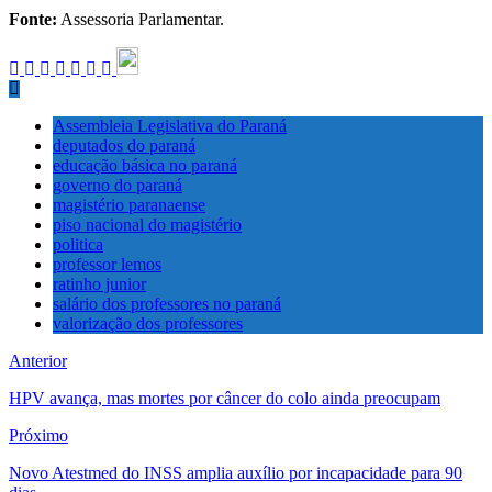
Fonte:
Assessoria Parlamentar.
Assembleia Legislativa do Paraná
deputados do paraná
educação básica no paraná
governo do paraná
magistério paranaense
piso nacional do magistério
politica
professor lemos
ratinho junior
salário dos professores no paraná
valorização dos professores
Anterior
HPV avança, mas mortes por câncer do colo ainda preocupam
Próximo
Novo Atestmed do INSS amplia auxílio por incapacidade para 90