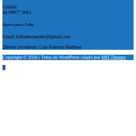
Celular:
44 99977 9661
Escreva para a Folha
Email: folhadecianorte@gmail.com
Diretor presidente: Luis Antonio Barbosa
Copyright © 2026 | Tema do WordPress criado por
MH Themes