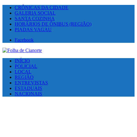
CRÔNICAS DA CIDADE
GALERIA SOCIAL
SANTA COZINHA
HORÁRIOS DE ÔNIBUS (REGIÃO)
PIADAS VAGAU
Facebook
INÍCIO
POLICIAL
LOCAL
REGIÃO
ENTREVISTAS
ESTADUAIS
NACIONAIS