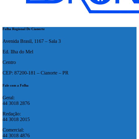
Folha Regional De Cianorte
Avenida Brasil, 1167 – Sala 3
Ed. Ilha do Mel
Centro
CEP: 87200-181 – Cianorte – PR
Fale com a Folha
Geral:
44 3018 2876
Redação:
44 3018 2015
Comercial:
44 3018 4876