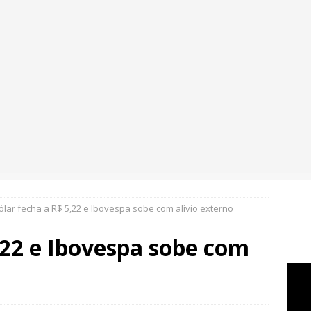
ólar fecha a R$ 5,22 e Ibovespa sobe com alívio externo
,22 e Ibovespa sobe com