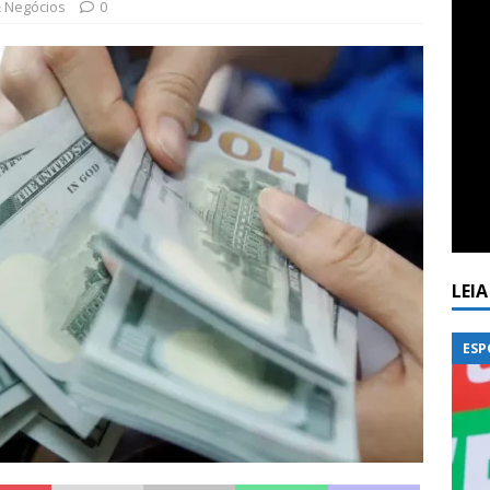
 Negócios
0
LEI
ESP