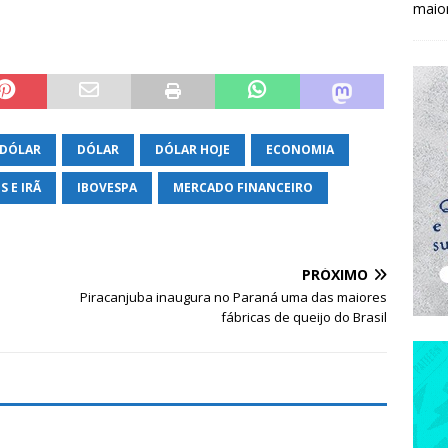
maio
 DÓLAR
DÓLAR
DÓLAR HOJE
ECONOMIA
 E IRÃ
IBOVESPA
MERCADO FINANCEIRO
PRÓXIMO
Piracanjuba inaugura no Paraná uma das maiores
fábricas de queijo do Brasil