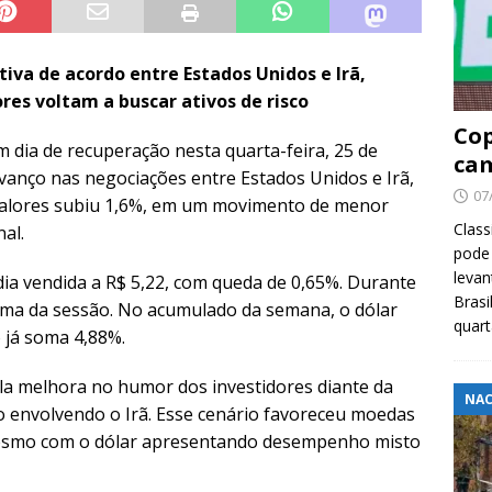
iva de acordo entre Estados Unidos e Irã,
res voltam a buscar ativos de risco
Cop
m dia de recuperação nesta quarta-feira, 25 de
cam
vanço nas negociações entre Estados Unidos e Irã,
07
e valores subiu 1,6%, em um movimento de menor
Class
al.
pode 
levan
ia vendida a R$ 5,22, com queda de 0,65%. Durante
Brasi
nima da sessão. No acumulado da semana, o dólar
quar
 já soma 4,88%.
ela melhora no humor dos investidores diante da
NAC
to envolvendo o Irã. Esse cenário favoreceu moedas
mesmo com o dólar apresentando desempenho misto