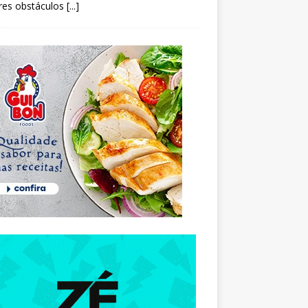
res obstáculos
[...]