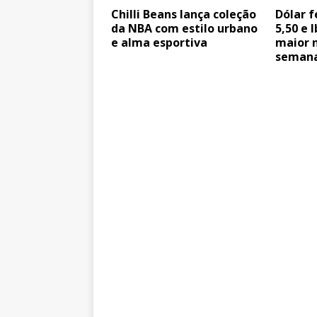
Chilli Beans lança coleção
Dólar f
da NBA com estilo urbano
5,50 e 
e alma esportiva
maior 
seman