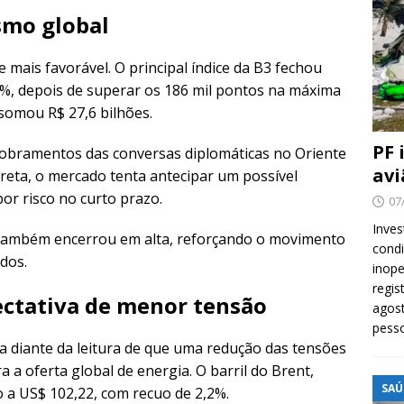
smo global
mais favorável. O principal índice da B3 fechou
6%, depois de superar os 186 mil pontos na máxima
 somou R$ 27,6 bilhões.
PF 
obramentos das conversas diplomáticas no Oriente
avi
eta, o mercado tenta antecipar um possível
por risco no curto prazo.
07
Inves
 também encerrou em alta, reforçando o movimento
cond
ados.
inope
regis
ectativa de menor tensão
agost
pess
a diante da leitura de que uma redução das tensões
a a oferta global de energia. O barril do Brent,
SAÚ
o a US$ 102,22, com recuo de 2,2%.