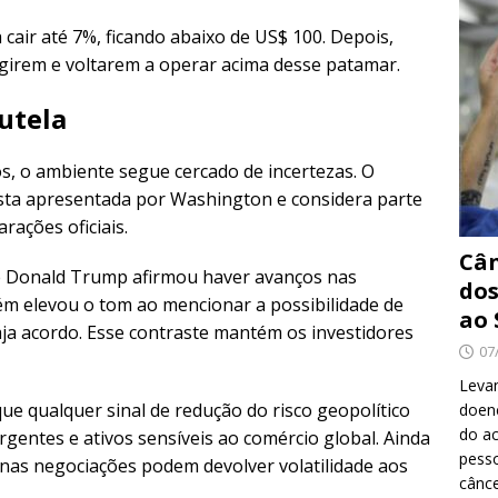
cair até 7%, ficando abaixo de US$ 100. Depois,
eagirem e voltarem a operar acima desse patamar.
utela
s, o ambiente segue cercado de incertezas. O
osta apresentada por Washington e considera parte
rações oficiais.
Cân
e Donald Trump afirmou haver avanços nas
dos
m elevou o tom ao mencionar a possibilidade de
ao 
haja acordo. Esse contraste mantém os investidores
07
Levan
ue qualquer sinal de redução do risco geopolítico
doenç
do ac
gentes e ativos sensíveis ao comércio global. Ainda
pesso
nas negociações podem devolver volatilidade aos
cânc