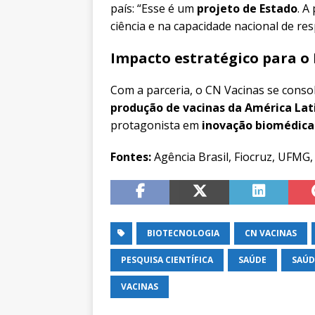
país: “Esse é um
projeto de Estado
. A
ciência e na capacidade nacional de re
Impacto estratégico para o 
Com a parceria, o CN Vacinas se conso
produção de vacinas da América Lat
protagonista em
inovação biomédica
Fontes:
Agência Brasil, Fiocruz, UFMG,
BIOTECNOLOGIA
CN VACINAS
PESQUISA CIENTÍFICA
SAÚDE
SAÚD
VACINAS