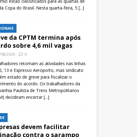
mio estão classificados para as quartas de
 da Copa do Brasil. Nesta quarta-feira, 5
[...]
IONAIS
ve da CPTM termina após
rdo sobre 4,6 mil vagas
/08/2026
0
lhadores retomam as atividades nas linhas
2, 13 e Expresso Aeroporto, mas sindicato
m estado de greve para fiscalizar o
rimento do acordo. Os trabalhadores da
nhia Paulista de Trens Metropolitanos
M) decidiram encerrar
[...]
DE
resas devem facilitar
inação contra o sarampo