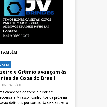
A TAMBÉM
ORTES
zeiro e Grêmio avançam às
rtas da Copa do Brasil
/08/2026
0
res campeões do torneio eliminam
coense e Mirassol; confrontos da próxima
serão definidos por sorteio da CBF. Cruzeiro