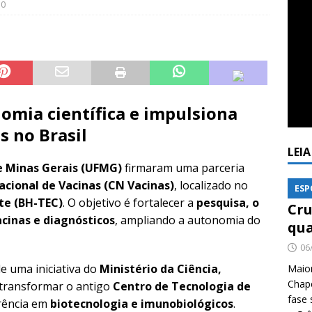
0
nomia científica e impulsiona
 no Brasil
LEI
e Minas Gerais (UFMG)
firmaram uma parceria
acional de Vacinas (CN Vacinas)
, localizado no
ESP
te (BH-TEC)
. O objetivo é fortalecer a
pesquisa, o
Cru
cinas e diagnósticos
, ampliando a autonomia do
qua
06
e uma iniciativa do
Ministério da Ciência,
Maio
Chape
transformar o antigo
Centro de Tecnologia de
fase 
rência em
biotecnologia e imunobiológicos
.