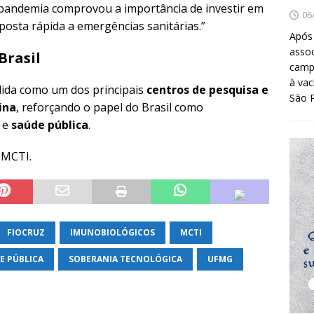
 pandemia comprovou a importância de investir em
06
sposta rápida a emergências sanitárias.”
Após
asso
Brasil
camp
à vac
lida como um dos principais
centros de pesquisa e
São 
ina
, reforçando o papel do Brasil como
e
saúde pública
.
 MCTI.
FIOCRUZ
IMUNOBIOLÓGICOS
MCTI
E PÚBLICA
SOBERANIA TECNOLÓGICA
UFMG