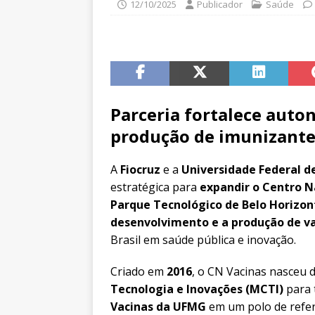
12/10/2025
Publicador
Saúde
Parceria fortalece auto
produção de imunizantes
A
Fiocruz
e a
Universidade Federal d
estratégica para
expandir o Centro N
Parque Tecnológico de Belo Horizon
desenvolvimento e a produção de va
Brasil em saúde pública e inovação.
Criado em
2016
, o CN Vacinas nasceu d
Tecnologia e Inovações (MCTI)
para 
Vacinas da UFMG
em um polo de refe