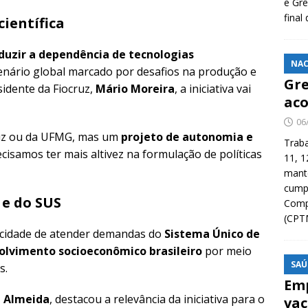
e Grê
final
ientífica
duzir a dependência de tecnologias
NAC
enário global marcado por desafios na produção e
Gre
sidente da Fiocruz,
Mário Moreira
, a iniciativa vai
aco
06
ruz ou da UFMG, mas um
projeto de autonomia e
Traba
cisamos ter mais altivez na formulação de políticas
11, 1
manté
cump
 e do SUS
Compa
(CPT
acidade de atender demandas do
Sistema Único de
olvimento socioeconômico brasileiro
por meio
SAÚ
s.
Emp
e Almeida
, destacou a relevância da iniciativa para o
vac