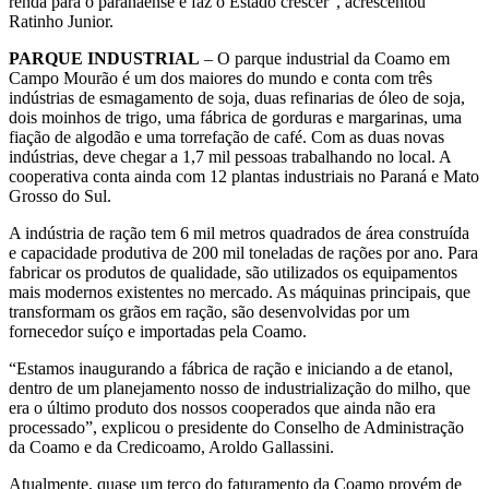
renda para o paranaense e faz o Estado crescer”, acrescentou
Ratinho Junior.
PARQUE INDUSTRIAL
– O parque industrial da Coamo em
Campo Mourão é um dos maiores do mundo e conta com três
indústrias de esmagamento de soja, duas refinarias de óleo de soja,
dois moinhos de trigo, uma fábrica de gorduras e margarinas, uma
fiação de algodão e uma torrefação de café. Com as duas novas
indústrias, deve chegar a 1,7 mil pessoas trabalhando no local. A
cooperativa conta ainda com 12 plantas industriais no Paraná e Mato
Grosso do Sul.
A indústria de ração tem 6 mil metros quadrados de área construída
e capacidade produtiva de 200 mil toneladas de rações por ano. Para
fabricar os produtos de qualidade, são utilizados os equipamentos
mais modernos existentes no mercado. As máquinas principais, que
transformam os grãos em ração, são desenvolvidas por um
fornecedor suíço e importadas pela Coamo.
“Estamos inaugurando a fábrica de ração e iniciando a de etanol,
dentro de um planejamento nosso de industrialização do milho, que
era o último produto dos nossos cooperados que ainda não era
processado”, explicou o presidente do Conselho de Administração
da Coamo e da Credicoamo, Aroldo Gallassini.
Atualmente, quase um terço do faturamento da Coamo provém de