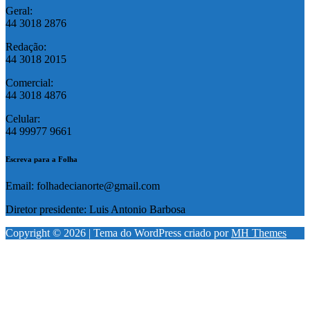
Geral:
44 3018 2876
Redação:
44 3018 2015
Comercial:
44 3018 4876
Celular:
44 99977 9661
Escreva para a Folha
Email: folhadecianorte@gmail.com
Diretor presidente: Luis Antonio Barbosa
Copyright © 2026 | Tema do WordPress criado por
MH Themes