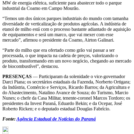
MW de energia elétrica, suficiente para abastecer todo o parque
industrial da Coamo em Campo Mourão.
“Temos um dos únicos parques industriais do mundo com tamanha
diversidade de verticalização de produtos agrícolas. A indústria de
etanol de milho está com o processo bastante adiantado de aquisição
de equipamentos e será um marco, que vai mexer com esse
mercado”, afirmou o presidente da Coamo, Airton Galinari.
“Parte do milho que era ofertado como grão vai passar a ser
processada, o que impacta na cadeia de preços, valorizando o
produto, transformando em um novo negócio, chegando ao mercado
de biocombustível”, destacou.
PRESENÇAS
— Participaram da solenidade o vice-governador
Darci Piana; os secretários estaduais da Fazenda, Norberto Ortigara;
da Indústria, Comércio e Serviços, Ricardo Barros; da Agricultura e
do Abastecimento, Natalino Avance de Souza; do Turismo, Marcio
Nunes; o chefe da Casa Militar, tenente-coronel Marcos Tordoro; os
presidentes da Invest Paraná, Eduardo Bekin; e da Ocepar, José
Roberto Ricken; e o deputado estadual Douglas Fabrício.
Fonte:
Agência Estadual de Notícias do Paraná