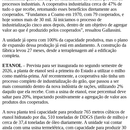
processos industriais. A cooperativa industrializa cerca de 47% de
tudo o que recebe, retornando esses benefícios diretamente aos
cooperados. “Fundamos a Coamo em 1970, com 79 cooperados, e
hoje somos mais de 30 mil. Já iniciamos o processo de
industrialização cinco anos depois, dentro de um objetivo de agregar
valor ao que é produzido pelos cooperados”, ressaltou Gallassini.
A unidade já opera com 100% da capacidade produtiva, mas o plano
de expansão dessa produção já está em andamento. A construção da
fábrica levou 27 meses, desde a terraplenagem até a edificação
completa.
ETANOL
– Prevista para ser inaugurada no segundo semestre de
2026, a planta de etanol será a primeira do Estado a utilizar o milho
como matéria-prima. Até recentemente, a cooperativa não tinha um
processo completo de industrialização do grão, que passou a ser
mais consumido dentro da nova indústria de rações, utilizando 2%
daquilo que ela recebe. Com a usina de etanol, esse percentual deve
saltar para 20%, impactando positivamente a agregação de valor aos
produtos dos cooperados.
A nova planta terá capacidade para produzir 765 metros cúbicos de
etanol hidratado por dia, 510 toneladas de DDGS (farelo de milho) e
cerca de 37,4 toneladas de óleo diariamente. A unidade vai contar
ainda com uma usina termelétrica, com capacidade para produzir 30