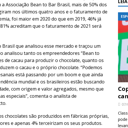
LEI
 a Associação Bean to Bar Brasil, mais de 50% dos
giram nos últimos quatro anos e o faturamento de
ESP
mia, foi maior em 2020 do que em 2019, 46% já
 81% acreditam que o faturamento de 2021 será
o Brasil que analisou esse mercado e traçou um
do analisou tanto os empreendedores “Bean to
s de cacau para produzir o chocolate, quanto os
oduzem o cacau e o próprio chocolate. “Podemos
tesanais está passando por um boom e que ainda
endência mundial e os brasileiros estão buscando
Cop
idade, com origem e valor agregados, mesmo que
cam
s especiais”, comenta o analista de
to.
07/
Class
s chocolates são produzidos em fábricas próprias,
pode 
res e apenas 4% terceirizam os seus produtos.
levan