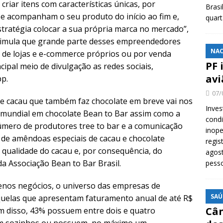
iar itens com características únicas, por
Brasi
e acompanham o seu produto do início ao fim e,
quar
stratégia colocar a sua própria marca no mercado”,
timula que grande parte desses empreendedores
NAC
 de lojas e e-commerce próprios ou por venda
PF 
cipal meio de divulgação as redes sociais,
avi
p.
07/
de cacau que também faz chocolate em breve vai nos
Inves
a mundial em chocolate Bean to Bar assim como a
cond
número de produtores tree to bar e a comunicação
inope
 de amêndoas especiais de cacau e chocolate
regis
qualidade do cacau e, por consequência, do
agost
da Associação Bean to Bar Brasil.
pess
nos negócios, o universo das empresas de
SAÚ
quelas que apresentam faturamento anual de até R$
Cân
ém disso, 43% possuem entre dois e quatro