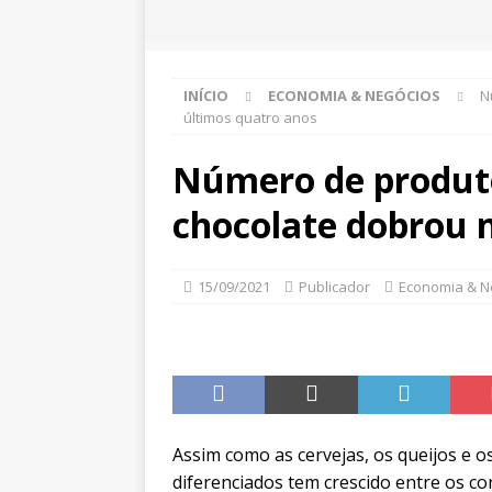
INÍCIO
ECONOMIA & NEGÓCIOS
N
últimos quatro anos
Número de produto
chocolate dobrou 
15/09/2021
Publicador
Economia & N
Assim como as cervejas, os queijos e o
diferenciados tem crescido entre os c