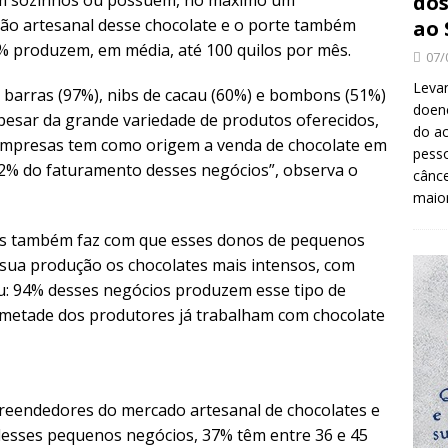
am sozinhos ou possuem, no máximo um
dos
ução artesanal desse chocolate e o porte também
ao 
% produzem, em média, até 100 quilos por mês.
07/
Levan
 barras (97%), nibs de cacau (60%) e bombons (51%)
doenç
Apesar da grande variedade de produtos oferecidos,
do ac
empresas tem como origem a venda de chocolate em
pesso
82% do faturamento desses negócios”, observa o
cânc
maio
es também faz com que esses donos de pequenos
sua produção os chocolates mais intensos, com
u: 94% desses negócios produzem esse tipo de
 metade dos produtores já trabalham com chocolate
reendedores do mercado artesanal de chocolates e
esses pequenos negócios, 37% têm entre 36 e 45