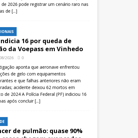
l de 2026 pode registrar um cenário raro nas
tas de
[...]
IONAIS
indicia 16 por queda de
ão da Voepass em Vinhedo
08/2026
0
tigação aponta que aeronave enfrentou
ições de gelo com equipamentos
rantes e que falhas anteriores não eram
tradas; acidente deixou 62 mortos em
o de 2024 A Polícia Federal (PF) indiciou 16
oas após concluir
[...]
DE
cer de pulmão: quase 90%