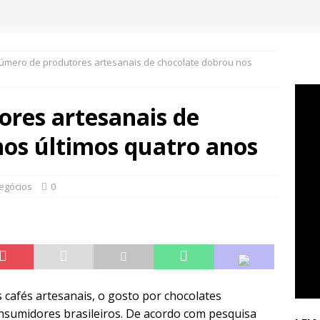
úmero de produtores artesanais de chocolate dobrou nos
res artesanais de
nos últimos quatro anos
egócios
0
s cafés artesanais, o gosto por chocolates
onsumidores brasileiros. De acordo com pesquisa