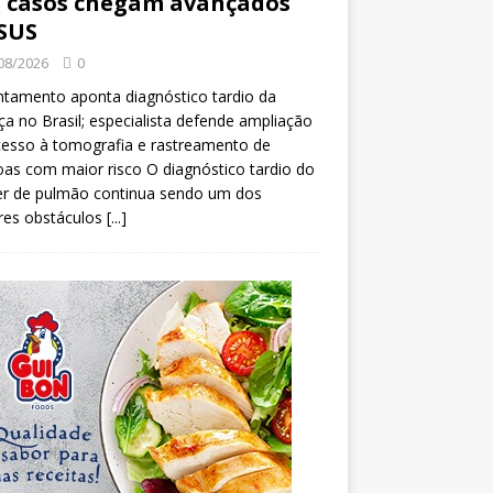
 casos chegam avançados
SUS
08/2026
0
tamento aponta diagnóstico tardio da
a no Brasil; especialista defende ampliação
esso à tomografia e rastreamento de
as com maior risco O diagnóstico tardio do
er de pulmão continua sendo um dos
res obstáculos
[...]