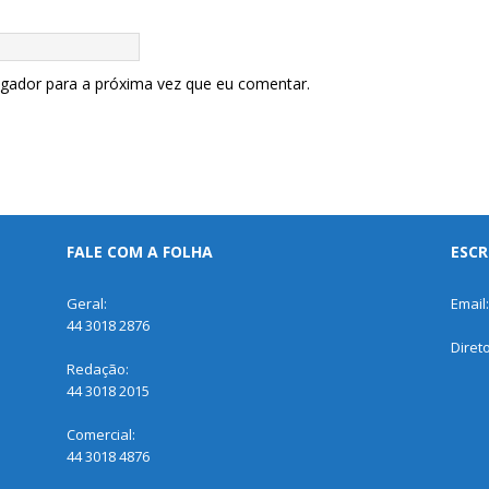
egador para a próxima vez que eu comentar.
FALE COM A FOLHA
ESCR
Geral:
Email
44 3018 2876
Diret
Redação:
44 3018 2015
Comercial:
44 3018 4876