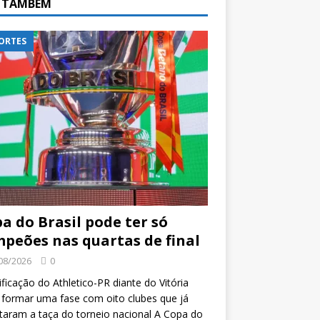
A TAMBÉM
ORTES
a do Brasil pode ter só
peões nas quartas de final
08/2026
0
ificação do Athletico-PR diante do Vitória
formar uma fase com oito clubes que já
taram a taça do torneio nacional A Copa do