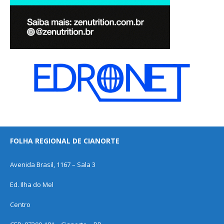
FOLHA REGIONAL DE CIANORTE
Avenida Brasil, 1167 – Sala 3
Ed. Ilha do Mel
Centro