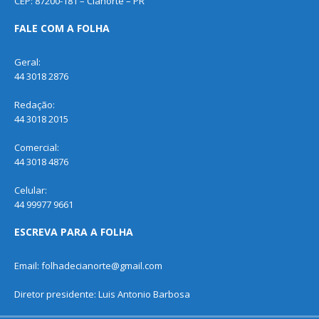
CEP: 87200-181 – Cianorte – PR
FALE COM A FOLHA
Geral:
44 3018 2876
Redação:
44 3018 2015
Comercial:
44 3018 4876
Celular:
44 99977 9661
ESCREVA PARA A FOLHA
Email: folhadecianorte@gmail.com
Diretor presidente: Luis Antonio Barbosa