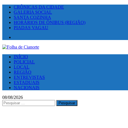
CRÔNICAS DA CIDADE
GALERIA SOCIAL
SANTA COZINHA
HORÁRIOS DE ÔNIBUS (REGIÃO)
PIADAS VAGAU
Facebook
INÍCIO
POLICIAL
LOCAL
REGIÃO
ENTREVISTAS
ESTADUAIS
NACIONAIS
08/08/2026
Pesquisar
por: