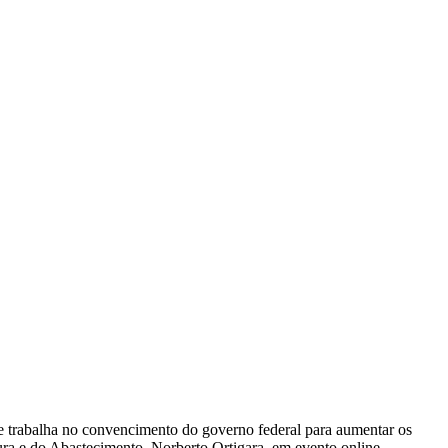
e trabalha no convencimento do governo federal para aumentar os
tura e do Abastecimento, Norberto Ortigara, em evento online