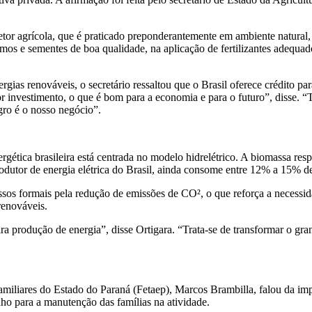
,
tor agrícola, que é praticado preponderantemente em ambiente natural,
mos e sementes de boa qualidade, na aplicação de fertilizantes adequado
gias renováveis, o secretário ressaltou que o Brasil oferece crédito p
r investimento, o que é bom para a economia e para o futuro”, disse. 
gro é o nosso negócio”.
rgética brasileira está centrada no modelo hidrelétrico. A biomassa res
rodutor de energia elétrica do Brasil, ainda consome entre 12% a 15% de
sos formais pela redução de emissões de CO², o que reforça a necessida
renováveis.
ara produção de energia”, disse Ortigara. “Trata-se de transformar o g
miliares do Estado do Paraná (Fetaep), Marcos Brambilla, falou da impo
nho para a manutenção das famílias na atividade.