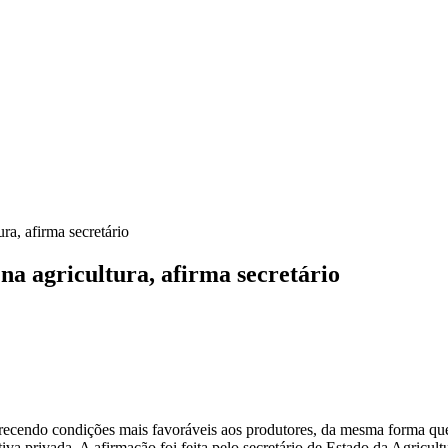
ra, afirma secretário
na agricultura, afirma secretário
erecendo condições mais favoráveis aos produtores, da mesma forma qu
iva privada. A afirmação foi feita pelo secretário de Estado da Agricul