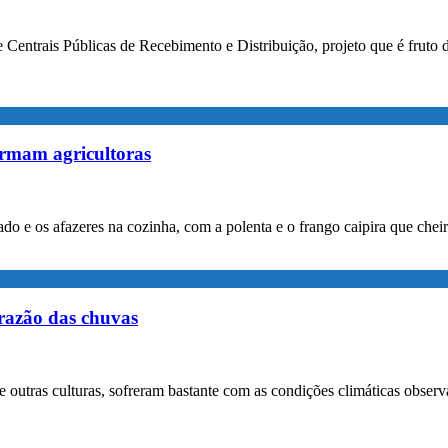
e Centrais Públicas de Recebimento e Distribuição, projeto que é fruto
ento
irmam agricultoras
lado e os afazeres na cozinha, com a polenta e o frango caipira que ch
 razão das chuvas
s
ntre outras culturas, sofreram bastante com as condições climáticas ob
rio