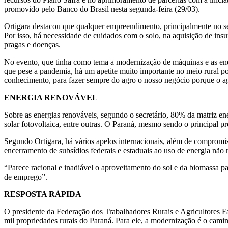
agricultura
promovido pelo Banco do Brasil nesta segunda-feira (29/03).
afirma
secretário
Ortigara destacou que qualquer empreendimento, principalmente no se
Por isso, há necessidade de cuidados com o solo, na aquisição de insu
pragas e doenças.
No evento, que tinha como tema a modernização de máquinas e as ener
que pese a pandemia, há um apetite muito importante no meio rural po
conhecimento, para fazer sempre do agro o nosso negócio porque o a
ENERGIA RENOVÁVEL
Sobre as energias renováveis, segundo o secretário, 80% da matriz ene
solar fotovoltaica, entre outras. O Paraná, mesmo sendo o principal p
Segundo Ortigara, há vários apelos internacionais, além de compromis
encerramento de subsídios federais e estaduais ao uso de energia não 
“Parece racional e inadiável o aproveitamento do sol e da biomassa p
de emprego”.
RESPOSTA RÁPIDA
O presidente da Federação dos Trabalhadores Rurais e Agricultores Fa
mil propriedades rurais do Paraná. Para ele, a modernização é o cami