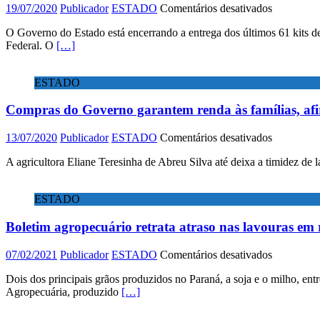
em
19/07/2020
Publicador
ESTADO
Comentários desativados
Governo
O Governo do Estado está encerrando a entrega dos últimos 61 kits d
entrega
Federal. O
[…]
kits
para
fortalecim
ESTADO
da
agricultura
Compras do Governo garantem renda às famílias, af
familiar
em
13/07/2020
Publicador
ESTADO
Comentários desativados
Compras
A agricultora Eliane Teresinha de Abreu Silva até deixa a timidez de 
do
Governo
garantem
ESTADO
renda
às
Boletim agropecuário retrata atraso nas lavouras em
famílias,
afirmam
agricultora
em
07/02/2021
Publicador
ESTADO
Comentários desativados
Boletim
Dois dos principais grãos produzidos no Paraná, a soja e o milho, e
agropecuá
Agropecuária, produzido
[…]
retrata
atraso
nas