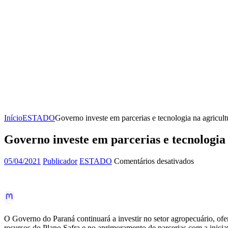
Início
ESTADO
Governo investe em parcerias e tecnologia na agricultu
Governo investe em parcerias e tecnologia 
em
05/04/2021
Publicador
ESTADO
Comentários desativados
Governo
investe
em
parcerias
e
tecnologia
O Governo do Paraná continuará a investir no setor agropecuário, of
na
recursos do Plano Safra e no aprimoramento de parcerias com a iniciat