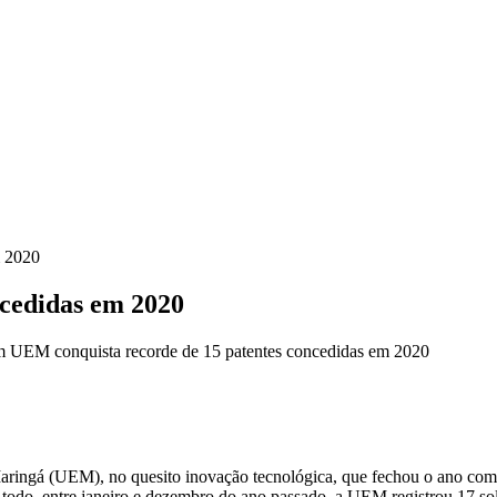
m 2020
ncedidas em 2020
 UEM conquista recorde de 15 patentes concedidas em 2020
aringá (UEM), no quesito inovação tecnológica, que fechou o ano com 
Ao todo, entre janeiro e dezembro do ano passado, a UEM registrou 17 sol