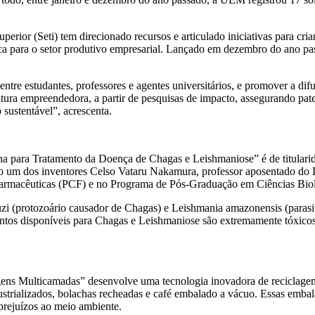
perior (Seti) tem direcionado recursos e articulado iniciativas para c
a para o setor produtivo empresarial. Lançado em dezembro do ano pa
entre estudantes, professores e agentes universitários, e promover a dif
tura empreendedora, a partir de pesquisas de impacto, assegurando pate
sustentável”, acrescenta.
 para Tratamento da Doença de Chagas e Leishmaniose” é de titularid
o um dos inventores Celso Vataru Nakamura, professor aposentado do
armacêuticas (PCF) e no Programa de Pós-Graduação em Ciências Bio
zi (protozoário causador de Chagas) e Leishmania amazonensis (parasita
entos disponíveis para Chagas e Leishmaniose são extremamente tóxico
s Multicamadas” desenvolve uma tecnologia inovadora de reciclagem qu
trializados, bolachas recheadas e café embalado a vácuo. Essas embalag
prejuízos ao meio ambiente.