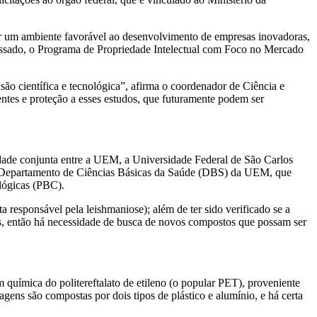
riar um ambiente favorável ao desenvolvimento de empresas inovadoras,
ssado, o Programa de Propriedade Intelectual com Foco no Mercado
usão científica e tecnológica”, afirma o coordenador de Ciência e
ntes e proteção a esses estudos, que futuramente podem ser
ade conjunta entre a UEM, a Universidade Federal de São Carlos
 Departamento de Ciências Básicas da Saúde (DBS) da UEM, que
lógicas (PBC).
 responsável pela leishmaniose); além de ter sido verificado se a
s, então há necessidade de busca de novos compostos que possam ser
ímica do politereftalato de etileno (o popular PET), proveniente
ens são compostas por dois tipos de plástico e alumínio, e há certa