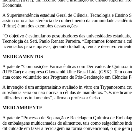
Economia.
A Superintendência estadual Geral de Ciência, Tecnologia e Ensino Su
assim como a transferência de conhecimento da comunidade acadêmic
(Prime) é um dos exemplos dessas ações.
“O objetivo é estimular os pesquisadores das universidades estaduais, 
Tecnologia da Seti, Paulo Renato Parreira. “Esperamos fomentar a cul
licenciados para empresas, gerando trabalho, renda e desenvolvimento 
MEDICAMENTOS
A patente “Composições Farmacêuticas com Derivados de Quinoxalina
(UFSCar) e a empresa Glaxosmithkline Brasil Ltda (GSK). Tem com
atua como voluntário nos Programa de Pós-Graduação em Ciências F
A invenção é um antiparasitário avaliado in vitro em Trypanosoma cru
substância seria ou não nociva a células de mamíferos. “Os medicam
utilizados nos tratamentos”, afirma o professor Celso.
MEIO AMBIENTE
A patente “Processo de Separação e Reciclagem Química de Embalagen
de embalagens multicamadas de alimentos, tais como salgadinhos indus
dificuldade em fazer a reciclagem na forma convencional, o que gera 