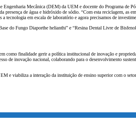
to de Engenharia Mecânica (DEM) da UEM e docente do Programa de P
rtir da presença de água e hidróxido de sódio. “Com esta reciclagem, a
 a tecnologia em escala de laboratório e agora precisamos de investiment
 Base do Fungo Diaporthe helianthi” e “Resina Dental Livre de Bisfenol
mo finalidade gerir a política institucional de inovação e propriedad
so de inovação nacional, colaborando para o desenvolvimento sustentáv
viabiliza a interação da instituição de ensino superior com o setor p