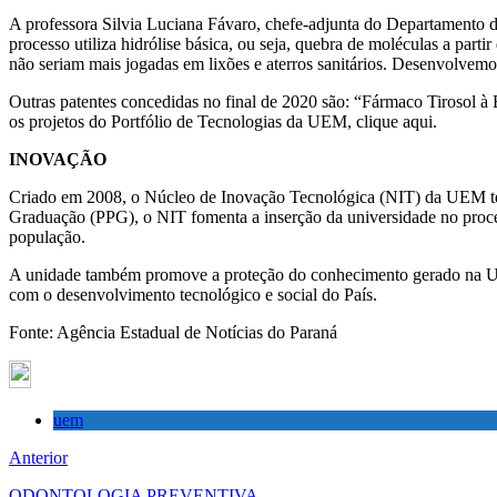
A professora Silvia Luciana Fávaro, chefe-adjunta do Departamen
processo utiliza hidrólise básica, ou seja, quebra de moléculas a pa
não seriam mais jogadas em lixões e aterros sanitários. Desenvolvemos
Outras patentes concedidas no final de 2020 são: “Fármaco Tirosol à
os projetos do Portfólio de Tecnologias da UEM, clique aqui.
INOVAÇÃO
Criado em 2008, o Núcleo de Inovação Tecnológica (NIT) da UEM tem co
Graduação (PPG), o NIT fomenta a inserção da universidade no proces
população.
A unidade também promove a proteção do conhecimento gerado na UEM e 
com o desenvolvimento tecnológico e social do País.
Fonte: Agência Estadual de Notícias do Paraná
uem
Anterior
ODONTOLOGIA PREVENTIVA