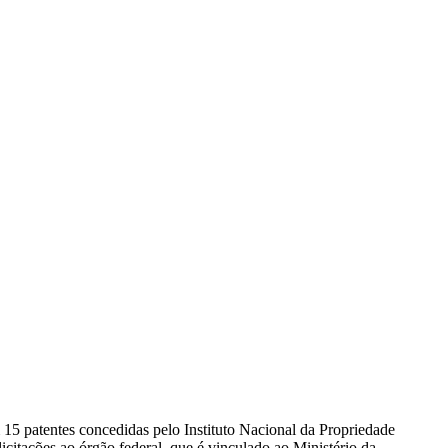
15 patentes concedidas pelo Instituto Nacional da Propriedade
icitações ao órgão federal, que é vinculado ao Ministério da